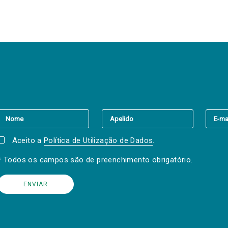
er a(s) newsletter(s).
Aceito a
Política de Utilização de Dados
.
* Todos os campos são de preenchimento obrigatório.