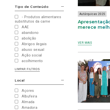
TEMPESTADES
Cultura e Desporto
Tipo de Conteúdo
ESCONDER/MOSTRAR OPÇÕES
Direitos Sociais e
Humanos
Autárquicas 2025
- Produtos alimentares
Economia e Finanças
Apresentação
substitutos da carne
Educação
merece melh
AAE
Eleições
abandono
European Green Party
abolição
Europeias
VER MAIS
Abrigos ilegais
Europeias 2019
abuso sexual
Europeias 2024
Ação social
Impostos
acolhimento
Imprensa
Administração Interna
LIMPAR FILTROS
Justiça
Administração Pública
Juventude PAN
aeroporto
Local
Legislativas
ESCONDER/MOSTRAR OPÇÕES
aeroportos
Legislativas 2019
Agenda 2030
Açores
Legislativas 2022
Agricultura
Albufeira
Legislativas 2024
Agricultura biológica
Almada
Legislativas 2025
água
Amadora