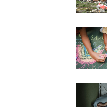
CACI
cães
Calamidade
Campanha
Campanhas
Campo Pequeno
Candidatura
Caniço
captura acidental
Carcavelos
carga turística
Cargos Políticos
carreira
carreiras contributivas
carros elétricos
cartazes
Casa Pia
casas abrigo
Cascais
Causa Animal