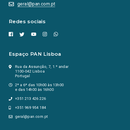
numa
geral@pan.com.pt
nova
aba.)
Redes sociais
Espaço PAN Lisboa
Rua da Assunção, 7, 1.º andar
1100-042 Lisboa
Portugal
2ª a 6ª das 10h00 às 13h00
e das 14h00 às 16h00
+351 213 426 226
+351 969 954 184
geral@pan.com.pt