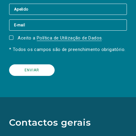
Aceito a
Política de Utilização de Dados
.
* Todos os campos são de preenchimento obrigatório.
(Os
links
para
as
Contactos gerais
redes
sociais
abrem