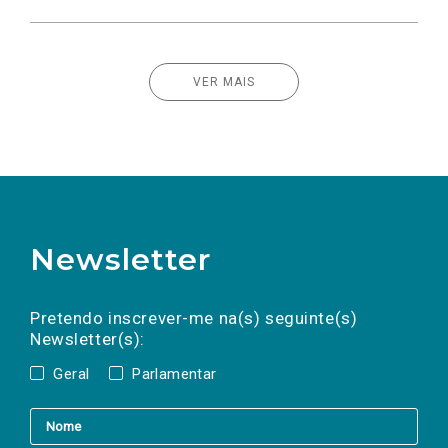
VER MAIS
Newsletter
Preencha os campos abaixo para subscrever
Nome
Apelido
E-
mail
a(s) newsletter(s).
Pretendo inscrever-me na(s) seguinte(s)
Newsletter(s):
Geral
Parlamentar