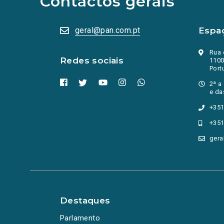
Contactos gerais
numa
nova
aba.)
geral@pan.com.pt
Espa
Rua 
Redes sociais
1100
Port
2ª a
e da
+351
+351
gera
Destaques
Parlamento