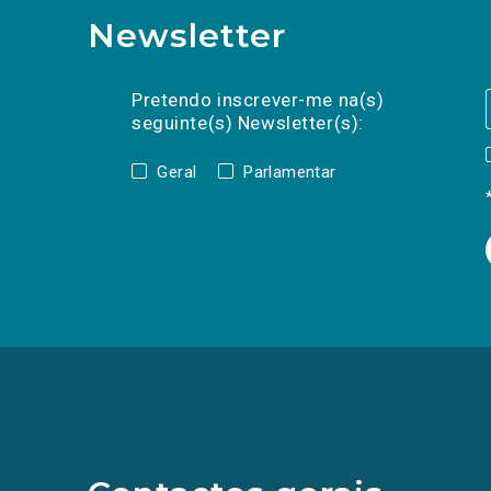
Newsletter
Preencha os campos abaixo para subscrev
Nome
Apelido
E-
mail
Pretendo inscrever-me na(s)
seguinte(s) Newsletter(s):
Geral
Parlamentar
(Os
links
para
as
redes
sociais
abrem