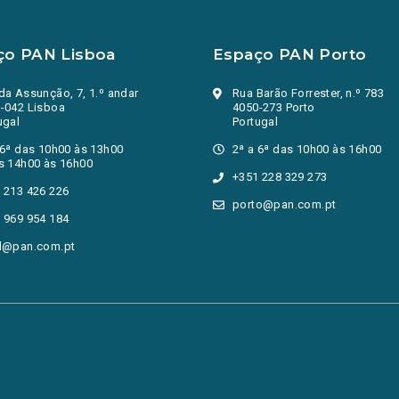
ço PAN Lisboa
Espaço PAN Porto
da Assunção, 7, 1.º andar
Rua Barão Forrester, n.º 783
-042 Lisboa
4050-273 Porto
ugal
Portugal
 6ª das 10h00 às 13h00
2ª a 6ª das 10h00 às 16h00
s 14h00 às 16h00
+351 228 329 273
 213 426 226
porto@pan.com.pt
 969 954 184
l@pan.com.pt