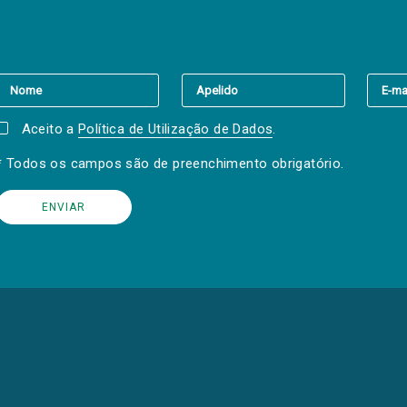
er a(s) newsletter(s).
Aceito a
Política de Utilização de Dados
.
* Todos os campos são de preenchimento obrigatório.