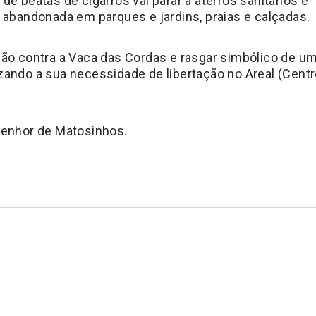
de beatas de cigarros vai parar a aterros sanitários e
 abandonada em parques e jardins, praias e calçadas.
ção contra a Vaca das Cordas e rasgar simbólico de u
zando a sua necessidade de libertação no Areal (Cent
Senhor de Matosinhos.