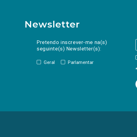
Newsletter
Preencha os campos abaixo para subscrev
Nome
Apelido
E-
mail
Pretendo inscrever-me na(s)
seguinte(s) Newsletter(s):
Geral
Parlamentar
(Os
links
para
as
redes