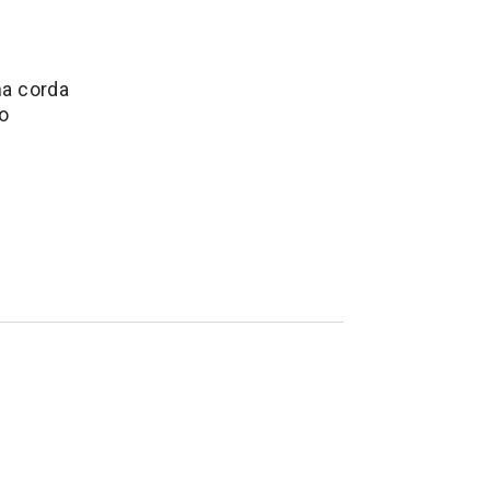
ma corda
ro