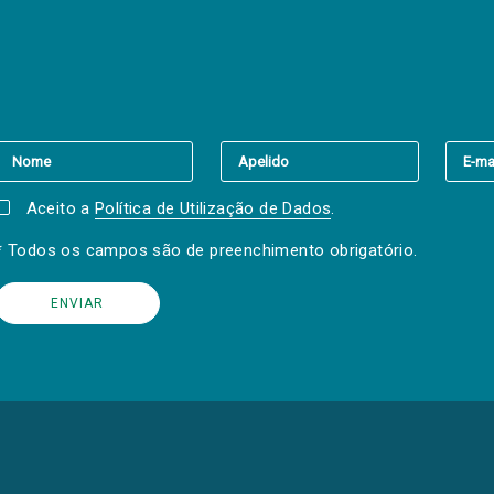
er a(s) newsletter(s).
Aceito a
Política de Utilização de Dados
.
* Todos os campos são de preenchimento obrigatório.