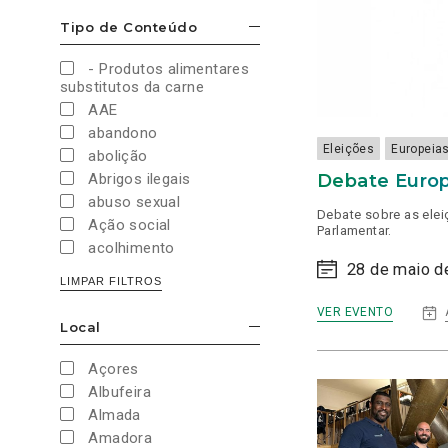
Cultura e Desporto
Tipo de Conteúdo
ESCONDER/MOSTRAR OPÇÕES
Direitos Sociais e
Humanos
- Produtos alimentares
Economia e Finanças
substitutos da carne
Educação
AAE
Eleições
abandono
European Green Party
Eleições
Europeia
abolição
Europeias
Debate Europ
Abrigos ilegais
Europeias 2019
abuso sexual
Debate sobre as elei
Europeias 2024
Ação social
Parlamentar.
Impostos
acolhimento
Imprensa
28 de maio d
Administração Interna
LIMPAR FILTROS
Justiça
Administração Pública
Juventude PAN
:
VER EVENTO
aeroporto
DE
Local
Legislativas
ESCONDER/MOSTRAR OPÇÕES
aeroportos
EU
Legislativas 2019
NA
Agenda 2030
Açores
RT
Legislativas 2022
Agricultura
Albufeira
Legislativas 2024
Agricultura biológica
Almada
Legislativas 2025
água
Amadora