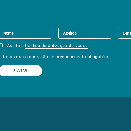
er a(s) newsletter(s).
Aceito a
Política de Utilização de Dados
.
* Todos os campos são de preenchimento obrigatório.