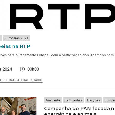
s
Europeias 2024
eias na RTP
ções para o Parlamento Europeu com a participação dos 8 partidos com
e 2024
00h00
ADICIONAR AO CALENDÁRIO
BATE
ROPEIAS
P
Ambiente
Campanhas
Eleições
Europe
Campanha do PAN focada na
energética e animais