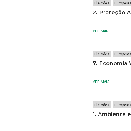
CACI
Eleições
Europeia
cães
2. Proteção A
Calamidade
Campanha
Campanhas
VER MAIS
Campo Pequeno
Candidatura
Caniço
Eleições
Europeia
captura acidental
Carcavelos
7. Economia 
carga turística
Cargos Políticos
carreira
VER MAIS
carreiras contributivas
carros elétricos
cartazes
Eleições
Europeia
Casa Pia
1. Ambiente e
casas abrigo
Cascais
Causa Animal