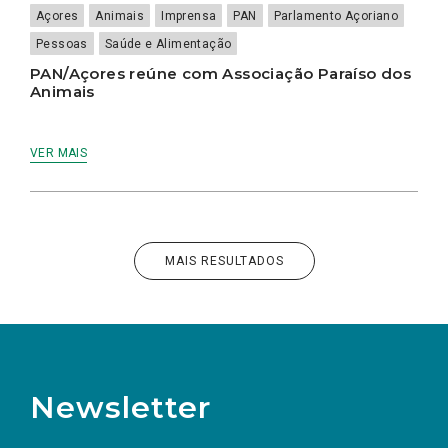
Açores
Animais
Imprensa
PAN
Parlamento Açoriano
Pessoas
Saúde e Alimentação
PAN/Açores reúne com Associação Paraíso dos
Animais
VER MAIS
MAIS RESULTADOS
Newsletter
Preencha os campos abaixo para subscrever
Nome
Apelido
E-