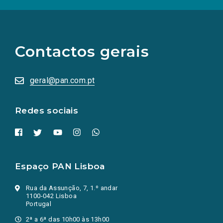
(Os
links
para
as
Contactos gerais
redes
sociais
abrem
numa
geral@pan.com.pt
nova
aba.)
Redes sociais
Espaço PAN Lisboa
Rua da Assunção, 7, 1.º andar
1100-042 Lisboa
Portugal
2ª a 6ª das 10h00 às 13h00