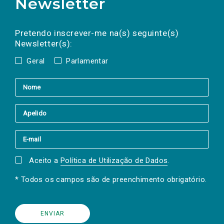
Newsletter
Preencha os campos abaixo para subscrever
Nome
Apelido
E-
mail
a(s) newsletter(s).
Pretendo inscrever-me na(s) seguinte(s)
Newsletter(s):
Geral
Parlamentar
Aceito a
Política de Utilização de Dados
.
* Todos os campos são de preenchimento obrigatório.