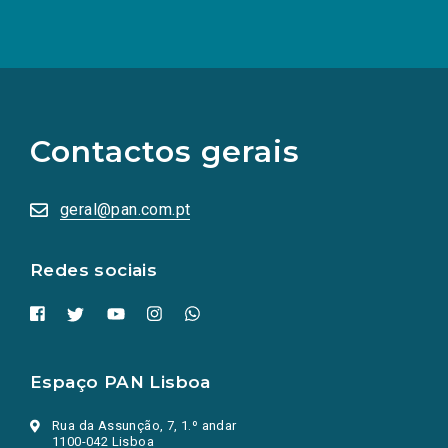
(Os
links
para
as
Contactos gerais
redes
sociais
abrem
numa
geral@pan.com.pt
nova
aba.)
Redes sociais
Espaço PAN Lisboa
Rua da Assunção, 7, 1.º andar
1100-042 Lisboa