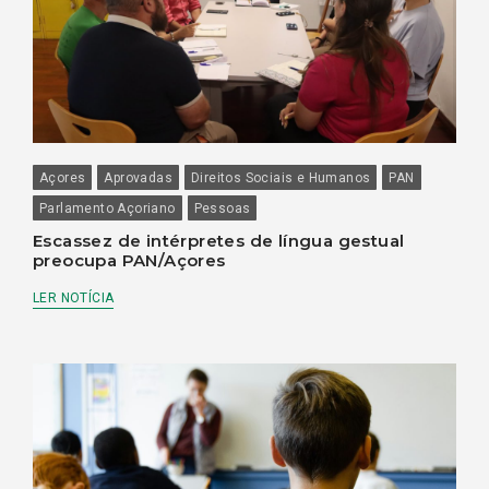
Açores
Aprovadas
Direitos Sociais e Humanos
PAN
Parlamento Açoriano
Pessoas
Escassez de intérpretes de língua gestual
preocupa PAN/Açores
LER NOTÍCIA