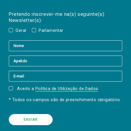
Preencha os campos abaixo para subscrever
Nome
Apelido
E-
mail
a(s) newsletter(s).
Pretendo inscrever-me na(s) seguinte(s)
Newsletter(s):
Geral
Parlamentar
Aceito a
Política de Utilização de Dados
.
* Todos os campos são de preenchimento obrigatório.