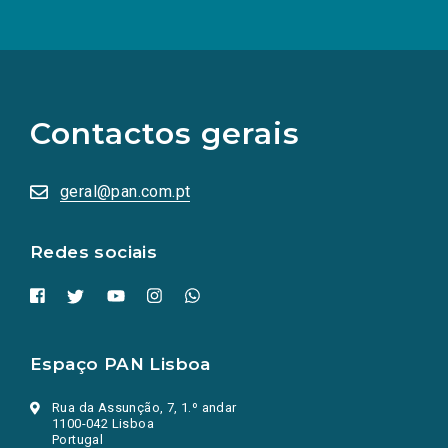
(Os
links
para
as
Contactos gerais
redes
sociais
abrem
numa
geral@pan.com.pt
nova
aba.)
Redes sociais
Espaço PAN Lisboa
Rua da Assunção, 7, 1.º andar
1100-042 Lisboa
Portugal