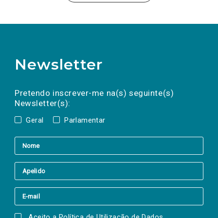
NO
CONTEXTO
DA
COVID-
19
Newsletter
Preencha os campos abaixo para subscrever
Nome
Apelido
E-
mail
a(s) newsletter(s).
Pretendo inscrever-me na(s) seguinte(s)
Newsletter(s):
Geral
Parlamentar
Aceito a
Política de Utilização de Dados
.