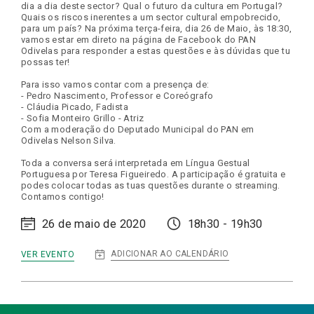
dia a dia deste sector? Qual o futuro da cultura em Portugal?
Quais os riscos inerentes a um sector cultural empobrecido,
para um país? Na próxima terça-feira, dia 26 de Maio, às 18:30,
vamos estar em direto na página de Facebook do PAN
Odivelas para responder a estas questões e às dúvidas que tu
possas ter!
Para isso vamos contar com a presença de:
- Pedro Nascimento, Professor e Coreógrafo
- Cláudia Picado, Fadista
- Sofia Monteiro Grillo - Atriz
Com a moderação do Deputado Municipal do PAN em
Odivelas Nelson Silva.
Toda a conversa será interpretada em Língua Gestual
Portuguesa por Teresa Figueiredo. A participação é gratuita e
podes colocar todas as tuas questões durante o streaming.
Contamos contigo!
26 de maio de 2020
18h30 - 19h30
:
ADICIONAR AO CALENDÁRIO
VER EVENTO
DIGITAL
TALKS
|
ARTE
E