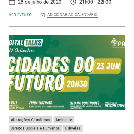
28 de julho de 2020
21h00 - 22h00
:
ADICIONAR AO CALENDÁRIO
VER EVENTO
DIGITAL
TALKS
|
PRESERVAR
A
NATUREZA:
O
QUE
MUDOU
COM
A
COVID-
19?
Alterações Climáticas
Ambiente
Direitos Sociais e Humanos
Odivelas