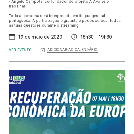
- Ângelo Campota, co-fundador do projeto A Avó veio
trabalhar
Toda a conversa será interpretada em língua gestual
portuguesa. A participação é gratuita e podes colocar todas
as tuas questões durante o streaming.
19 de maio de 2020
18h30 - 19h30
:
ADICIONAR AO CALENDÁRIO
VER EVENTO
DIGITAL
TALKS
|
IDOSOS
E
O
ISOLAMENTO:
OS
IMPACTOS
DA
SOLIDÃO