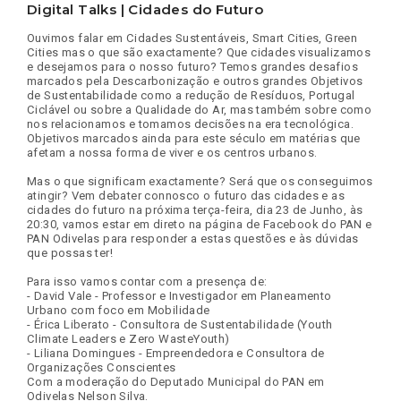
Digital Talks | Cidades do Futuro
Ouvimos falar em Cidades Sustentáveis, Smart Cities, Green
Cities mas o que são exactamente? Que cidades visualizamos
e desejamos para o nosso futuro? Temos grandes desafios
marcados pela Descarbonização e outros grandes Objetivos
de Sustentabilidade como a redução de Resíduos, Portugal
Ciclável ou sobre a Qualidade do Ar, mas também sobre como
nos relacionamos e tomamos decisões na era tecnológica.
Objetivos marcados ainda para este século em matérias que
afetam a nossa forma de viver e os centros urbanos.
Mas o que significam exactamente? Será que os conseguimos
atingir? Vem debater connosco o futuro das cidades e as
cidades do futuro na próxima terça-feira, dia 23 de Junho, às
20:30, vamos estar em direto na página de Facebook do PAN e
PAN Odivelas para responder a estas questões e às dúvidas
que possas ter!
Para isso vamos contar com a presença de:
- David Vale - Professor e Investigador em Planeamento
Urbano com foco em Mobilidade
- Érica Liberato - Consultora de Sustentabilidade (Youth
Climate Leaders e Zero WasteYouth)
- Liliana Domingues - Empreendedora e Consultora de
Organizações Conscientes
Com a moderação do Deputado Municipal do PAN em
Odivelas Nelson Silva.