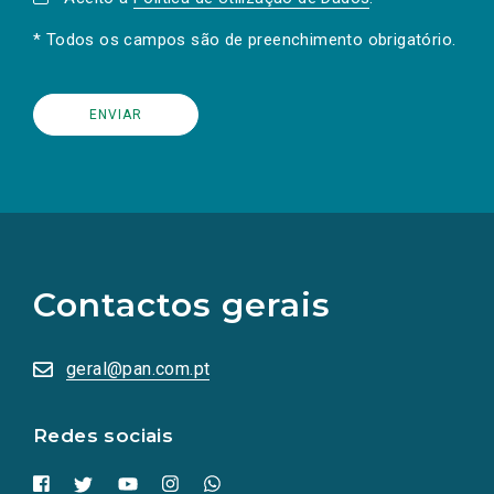
* Todos os campos são de preenchimento obrigatório.
(Os
links
para
as
Contactos gerais
redes
sociais
abrem
numa
geral@pan.com.pt
nova
aba.)
Redes sociais