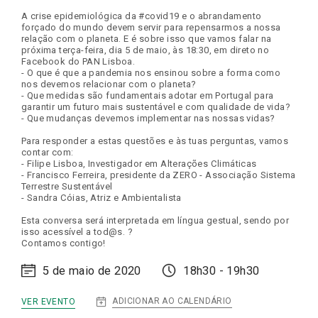
A crise epidemiológica da #covid19 e o abrandamento
forçado do mundo devem servir para repensarmos a nossa
relação com o planeta. E é sobre isso que vamos falar na
próxima terça-feira, dia 5 de maio, às 18:30, em direto no
Facebook do PAN Lisboa.
- O que é que a pandemia nos ensinou sobre a forma como
nos devemos relacionar com o planeta?
- Que medidas são fundamentais adotar em Portugal para
garantir um futuro mais sustentável e com qualidade de vida?
- Que mudanças devemos implementar nas nossas vidas?
Para responder a estas questões e às tuas perguntas, vamos
contar com:
- Filipe Lisboa, Investigador em Alterações Climáticas
- Francisco Ferreira, presidente da ZERO - Associação Sistema
Terrestre Sustentável
- Sandra Cóias, Atriz e Ambientalista
Esta conversa será interpretada em língua gestual, sendo por
isso acessível a tod@s. ?
Contamos contigo!
5 de maio de 2020
18h30 - 19h30
:
ADICIONAR AO CALENDÁRIO
VER EVENTO
DIGITAL