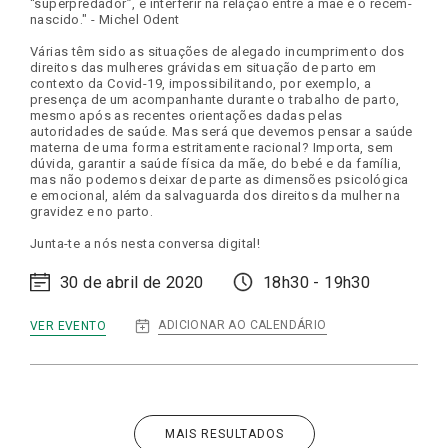
“superpredador”, é interferir na relação entre a mãe e o recém-
nascido." - Michel Odent
Várias têm sido as situações de alegado incumprimento dos
direitos das mulheres grávidas em situação de parto em
contexto da Covid-19, impossibilitando, por exemplo, a
presença de um acompanhante durante o trabalho de parto,
mesmo após as recentes orientações dadas pelas
autoridades de saúde. Mas será que devemos pensar a saúde
materna de uma forma estritamente racional? Importa, sem
dúvida, garantir a saúde física da mãe, do bebé e da família,
mas não podemos deixar de parte as dimensões psicológica
e emocional, além da salvaguarda dos direitos da mulher na
gravidez e no parto.
Junta-te a nós nesta conversa digital!
30 de abril de 2020
18h30 - 19h30
:
ADICIONAR AO CALENDÁRIO
VER EVENTO
DIGITAL
TALKS
|
A
GRAVIDEZ
E
O
MAIS RESULTADOS
PARTO