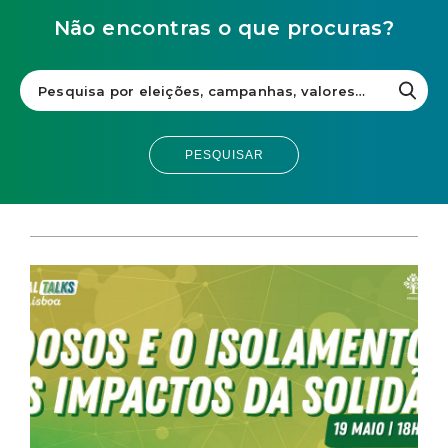
CULTURA
NA
Não encontras o que procuras?
ERA
COVID
PESQUISAR