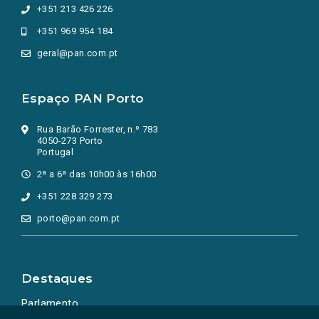
+351 213 426 226
+351 969 954 184
geral@pan.com.pt
Espaço PAN Porto
Rua Barão Forrester, n.º 783
4050-273 Porto
Portugal
2ª a 6ª das 10h00 às 16h00
+351 228 329 273
porto@pan.com.pt
Destaques
Parlamento