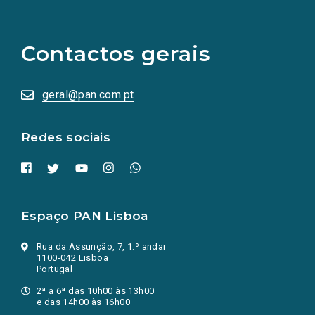
(Os
links
para
as
Contactos gerais
redes
sociais
abrem
numa
geral@pan.com.pt
nova
aba.)
Redes sociais
Espaço PAN Lisboa
Rua da Assunção, 7, 1.º andar
1100-042 Lisboa
Portugal
2ª a 6ª das 10h00 às 13h00
e das 14h00 às 16h00