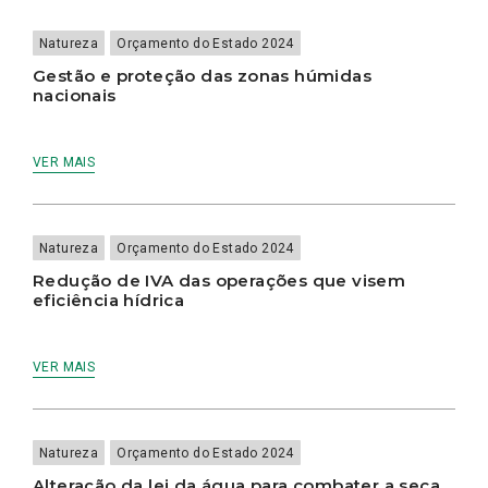
DOMÍNIO
DAS
Natureza
Orçamento do Estado 2024
ALTERAÇÕES
CLIMÁTICAS
Gestão e proteção das zonas húmidas
nacionais
VER MAIS
Natureza
Orçamento do Estado 2024
Redução de IVA das operações que visem
eficiência hídrica
VER MAIS
Natureza
Orçamento do Estado 2024
Alteração da lei da água para combater a seca