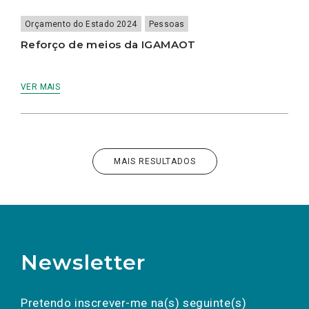
Orçamento do Estado 2024
Pessoas
Reforço de meios da IGAMAOT
VER MAIS
MAIS RESULTADOS
Newsletter
Preencha os campos abaixo para subscrever
Nome
Apelido
E-
mail
a(s) newsletter(s).
Pretendo inscrever-me na(s) seguinte(s)