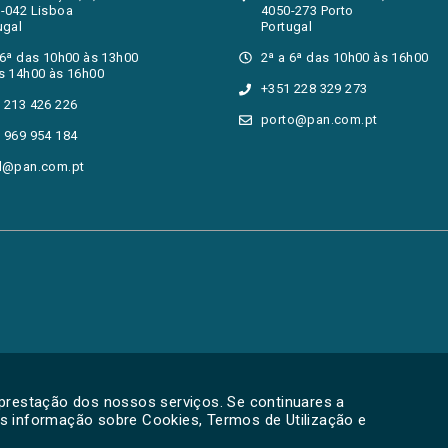
-042 Lisboa
4050-273 Porto
ugal
Portugal
 6ª das 10h00 às 13h00
2ª a 6ª das 10h00 às 16h00
s 14h00 às 16h00
+351 228 329 273
 213 426 226
porto@pan.com.pt
 969 954 184
l@pan.com.pt
 prestação dos nossos serviços. Se continuares a
is informação sobre Cookies, Termos de Utilização e