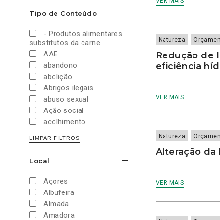
VER MAIS
Cultura e Desporto
Tipo de Conteúdo
ESCONDER/MOSTRAR OPÇÕES
Direitos Sociais e
Humanos
- Produtos alimentares
Economia e Finanças
Natureza
Orçamen
substitutos da carne
Educação
AAE
Redução de I
Eleições
abandono
eficiência híd
European Green Party
abolição
Europeias
Abrigos ilegais
Europeias 2019
VER MAIS
abuso sexual
Europeias 2024
Ação social
Impostos
acolhimento
Imprensa
Administração Interna
Natureza
Orçamen
LIMPAR FILTROS
Justiça
Administração Pública
Alteração da 
Juventude PAN
aeroporto
Local
Legislativas
ESCONDER/MOSTRAR OPÇÕES
aeroportos
Legislativas 2019
Agenda 2030
Açores
VER MAIS
Legislativas 2022
Agricultura
Albufeira
Legislativas 2024
Agricultura biológica
Almada
Legislativas 2025
água
Amadora