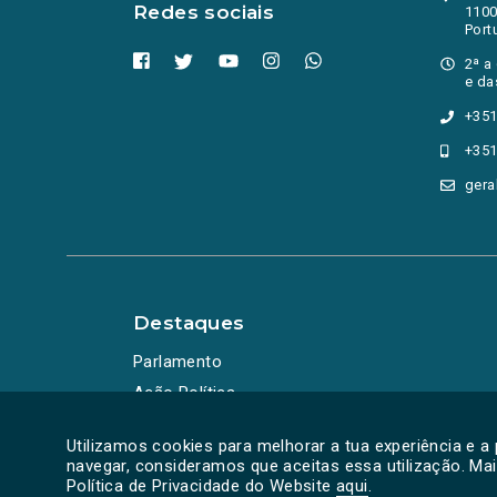
consumo
Redes sociais
1100
Contratação Pública
Port
Convocatórias
2ª a
cooperação
e da
COP28
+351
corrupção
+351
CRAS
crédito
gera
crédito à habitação
crianças
crime
criminalidade
CROA
Destaques
cruzeiros
cursos profissionais
Parlamento
DCIAP
Ação Política
Debate
Debate Temático
Utilizamos cookies para melhorar a tua experiência e a
Debates
navegar, consideramos que aceitas essa utilização. Ma
Política de Privacidade do Website
Declaração de Voto
aqui
.