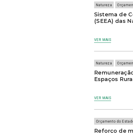
Touradas
Viseu
bebeida vegetal
Natureza
Orçamen
Transparência
bebés
Sistema de C
X Congresso
bebida vegetal
(SEEA) das N
bebidas vegetais
bem estar animal
benefícios fiscais
VER MAIS
bicicletas
bicicletas partilhadas
Biodiversidade
Natureza
Orçamen
Biotérios
Remuneração
bolseiros
Espaços Rura
Bombeiros
borlas fiscais
Boticas
VER MAIS
Braga
Brasil
Bruxelas
cabaz essencial
Orçamento do Estad
Caça
Reforço de 