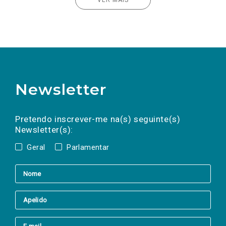
VER MAIS
Newsletter
Preencha os campos abaixo para subscrever
Nome
Apelido
E-
mail
a(s) newsletter(s).
Pretendo inscrever-me na(s) seguinte(s)
Newsletter(s):
Geral
Parlamentar