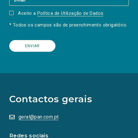
Aceito a
Política de Utilização de Dados
.
* Todos os campos são de preenchimento obrigatório.
(Os
links
para
as
Contactos gerais
redes
sociais
abrem
numa
geral@pan.com.pt
nova
aba.)
Redes sociais