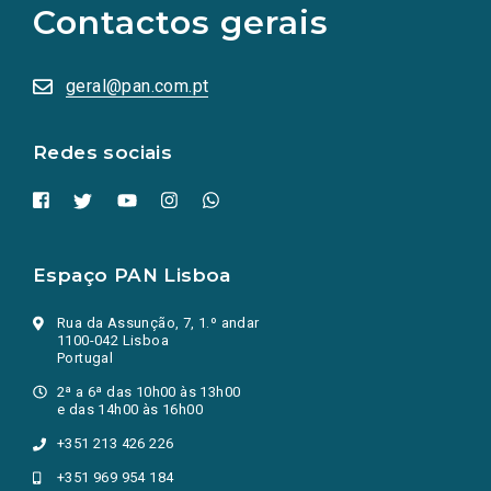
Contactos gerais
redes
sociais
abrem
numa
geral@pan.com.pt
nova
aba.)
Redes sociais
Espaço PAN Lisboa
Rua da Assunção, 7, 1.º andar
1100-042 Lisboa
Portugal
2ª a 6ª das 10h00 às 13h00
e das 14h00 às 16h00
+351 213 426 226
+351 969 954 184