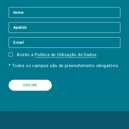
Aceito a
Política de Utilização de Dados
.
* Todos os campos são de preenchimento obrigatório.
(Os
links
para
as