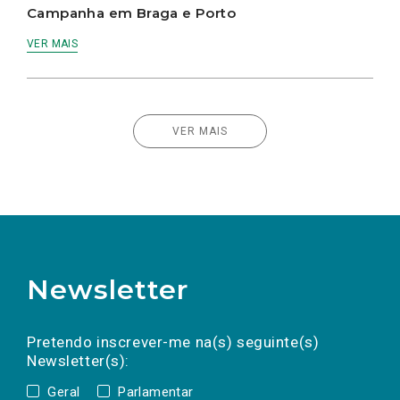
Campanha em Braga e Porto
VER MAIS
VER MAIS
Newsletter
Preencha os campos abaixo para subscrever
Nome
Apelido
E-
mail
a(s) newsletter(s).
Pretendo inscrever-me na(s) seguinte(s)
Newsletter(s):
Geral
Parlamentar