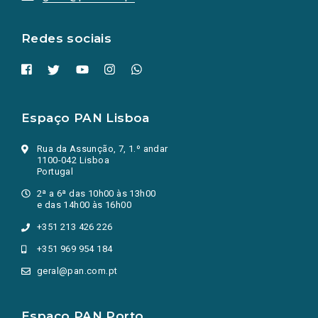
nova
aba.)
Redes sociais
Espaço PAN Lisboa
Rua da Assunção, 7, 1.º andar
1100-042 Lisboa
Portugal
2ª a 6ª das 10h00 às 13h00
e das 14h00 às 16h00
+351 213 426 226
+351 969 954 184
geral@pan.com.pt
Espaço PAN Porto