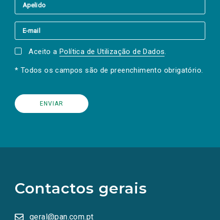
Aceito a
Política de Utilização de Dados
.
* Todos os campos são de preenchimento obrigatório.
(Os
links
para
as
Contactos gerais
redes
sociais
abrem
numa
geral@pan.com.pt