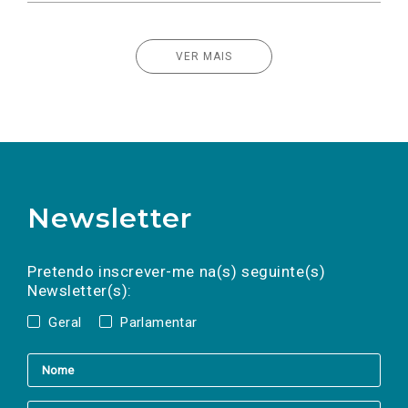
VER MAIS
Newsletter
Preencha os campos abaixo para subscrever
Nome
Apelido
E-
mail
a(s) newsletter(s).
Pretendo inscrever-me na(s) seguinte(s)
Newsletter(s):
Geral
Parlamentar