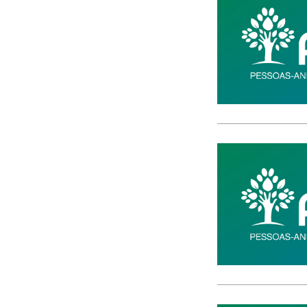
CACI
cães
Calamidade
Campanha
Campanhas
Campo Pequeno
Candidatura
Caniço
captura acidental
Carcavelos
carga turística
Cargos Políticos
carreira
carreiras contributivas
carros elétricos
cartazes
Casa Pia
casas abrigo
Cascais
Causa Animal