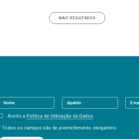
MAIS RESULTADOS
er a(s) newsletter(s).
Aceito a
Política de Utilização de Dados
.
* Todos os campos são de preenchimento obrigatório.