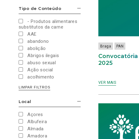
Cultura e Desporto
Tipo de Conteúdo
ESCONDER/MOSTRAR OPÇÕES
Direitos Sociais e
Humanos
- Produtos alimentares
Economia e Finanças
substitutos da carne
Educação
AAE
Eleições
abandono
European Green Party
Braga
PAN
abolição
Europeias
Convocatória 
Abrigos ilegais
Europeias 2019
2025
abuso sexual
Europeias 2024
Ação social
Impostos
acolhimento
Imprensa
VER MAIS
Administração Interna
LIMPAR FILTROS
Justiça
Administração Pública
Juventude PAN
aeroporto
Local
Legislativas
ESCONDER/MOSTRAR OPÇÕES
aeroportos
Legislativas 2019
Agenda 2030
Açores
Legislativas 2022
Agricultura
Albufeira
Legislativas 2024
Agricultura biológica
Almada
Legislativas 2025
água
Amadora