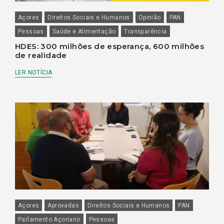
Açores
Direitos Sociais e Humanos
Opinião
PAN
Pessoas
Saúde e Alimentação
Transparência
HDES: 300 milhões de esperança, 600 milhões
de realidade
LER NOTÍCIA
Açores
Aprovadas
Direitos Sociais e Humanos
PAN
Parlamento Açoriano
Pessoas