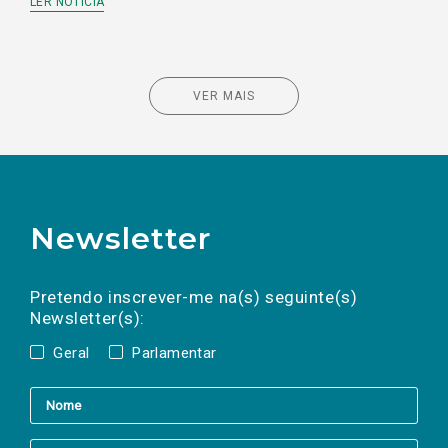
LER NOTÍCIA
VER MAIS
Newsletter
Preencha os campos abaixo para subscrever
Nome
Apelido
E-
mail
a(s) newsletter(s).
Pretendo inscrever-me na(s) seguinte(s)
Newsletter(s):
Geral
Parlamentar