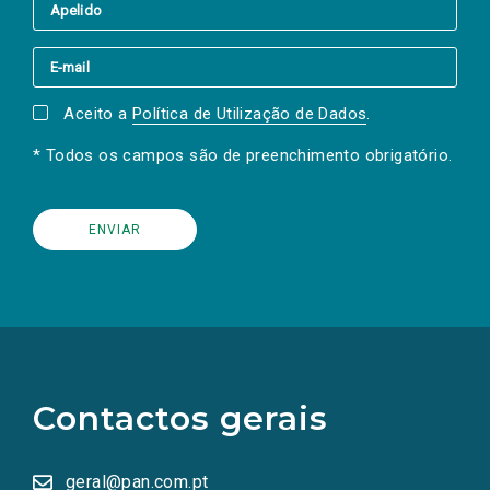
Aceito a
Política de Utilização de Dados
.
* Todos os campos são de preenchimento obrigatório.
(Os
links
para
as
Contactos gerais
redes
sociais
abrem
numa
geral@pan.com.pt