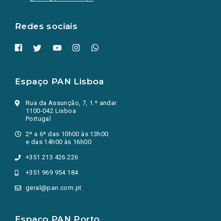
nova
aba.)
Redes sociais
Espaço PAN Lisboa
Rua da Assunção, 7, 1.º andar
1100-042 Lisboa
Portugal
2ª a 6ª das 10h00 às 13h00
e das 14h00 às 16h00
+351 213 426 226
+351 969 954 184
geral@pan.com.pt
Espaço PAN Porto