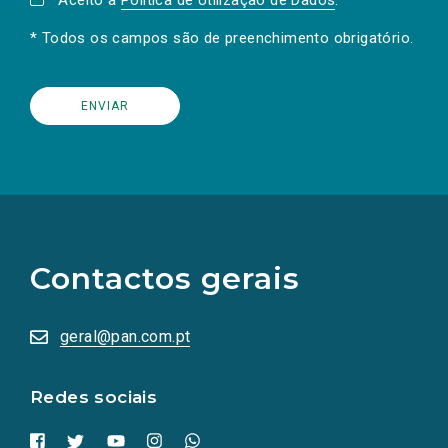
Aceito a
Política de Utilização de Dados
.
* Todos os campos são de preenchimento obrigatório.
(Os
links
para
as
Contactos gerais
redes
sociais
abrem
numa
geral@pan.com.pt
nova
aba.)
Redes sociais