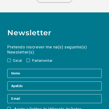
Newsletter
Preencha os campos abaixo para subscrever
Nome
Apelido
E-
mail
a(s) newsletter(s).
Pretendo inscrever-me na(s) seguinte(s)
Newsletter(s):
Geral
Parlamentar