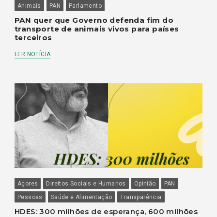
Animais
PAN
Parlamento
PAN quer que Governo defenda fim do
transporte de animais vivos para países
terceiros
LER NOTÍCIA
Açores
Direitos Sociais e Humanos
Opinião
PAN
Pessoas
Saúde e Alimentação
Transparência
HDES: 300 milhões de esperança, 600 milhões