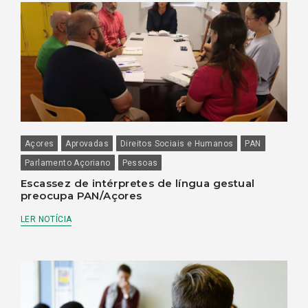
Açores
Aprovadas
Direitos Sociais e Humanos
PAN
Parlamento Açoriano
Pessoas
Escassez de intérpretes de língua gestual
preocupa PAN/Açores
LER NOTÍCIA