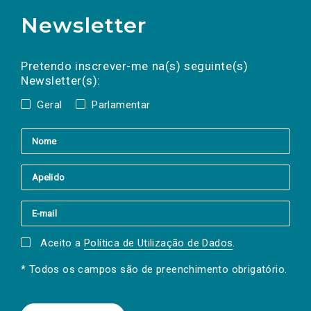
Newsletter
Preencha os campos abaixo para subscrever
Nome
Apelido
E-
mail
a(s) newsletter(s).
Pretendo inscrever-me na(s) seguinte(s)
Newsletter(s):
Geral
Parlamentar
Aceito a
Política de Utilização de Dados
.
* Todos os campos são de preenchimento obrigatório.