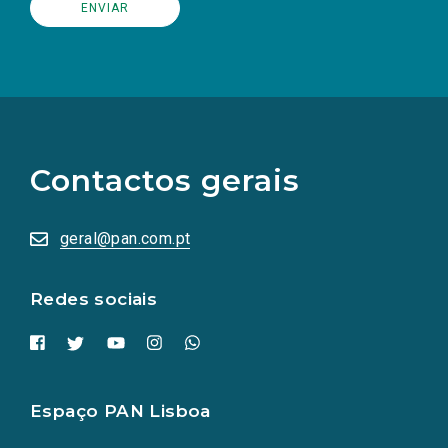
(Os
links
para
as
Contactos gerais
redes
sociais
abrem
numa
geral@pan.com.pt
nova
aba.)
Redes sociais
Espaço PAN Lisboa