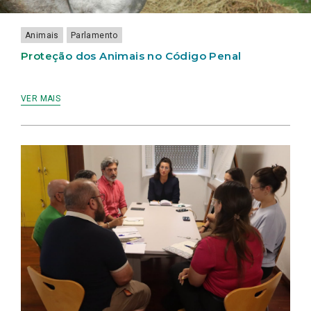
E
PROTEGER
A
Animais
Parlamento
FAUNA
SELVAGEM
Proteção dos Animais no Código Penal
VER MAIS