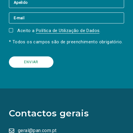
Aceito a
Política de Utilização de Dados
.
* Todos os campos são de preenchimento obrigatório.
(Os
links
para
as
Contactos gerais
redes
sociais
abrem
numa
geral@pan.com.pt