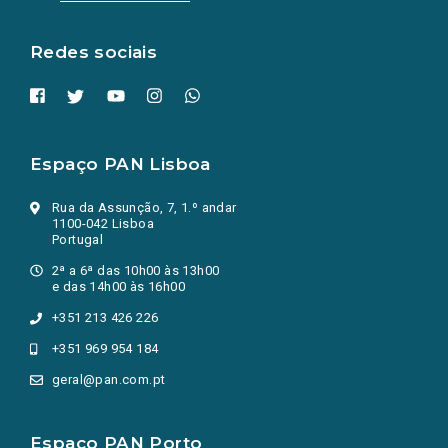
nova
aba.)
Redes sociais
Espaço PAN Lisboa
Rua da Assunção, 7, 1.º andar
1100-042 Lisboa
Portugal
2ª a 6ª das 10h00 às 13h00
e das 14h00 às 16h00
+351 213 426 226
+351 969 954 184
geral@pan.com.pt
Espaço PAN Porto