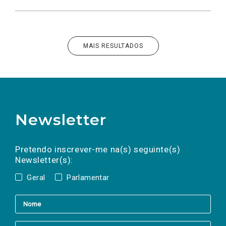
MAIS RESULTADOS
Newsletter
Preencha os campos abaixo para subscrever
Nome
Apelido
E-
mail
a(s) newsletter(s).
Pretendo inscrever-me na(s) seguinte(s)
Newsletter(s):
Geral
Parlamentar