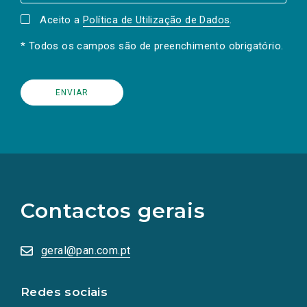
Aceito a
Política de Utilização de Dados
.
* Todos os campos são de preenchimento obrigatório.
(Os
links
para
as
Contactos gerais
redes
sociais
abrem
numa
geral@pan.com.pt
nova
aba.)
Redes sociais