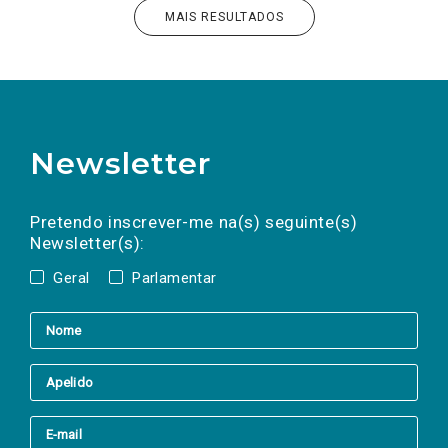
MAIS RESULTADOS
Newsletter
Preencha os campos abaixo para subscrever
Nome
Apelido
E-
mail
a(s) newsletter(s).
Pretendo inscrever-me na(s) seguinte(s)
Newsletter(s):
Geral
Parlamentar