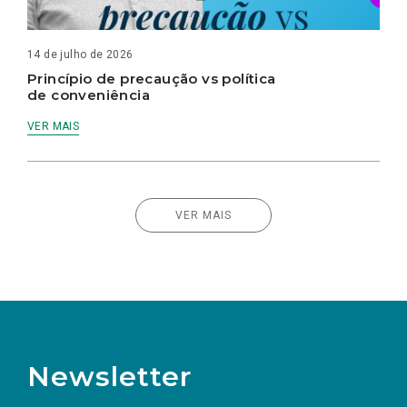
14 de julho de 2026
Princípio de precaução vs política
de conveniência
VER MAIS
VER MAIS
Newsletter
Preencha os campos abaixo para subscrever
Nome
Apelido
E-