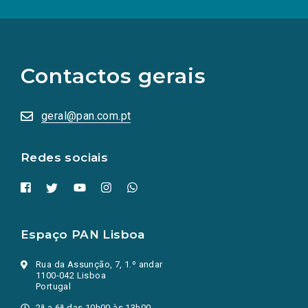
(Os
links
para
as
Contactos gerais
redes
sociais
abrem
numa
geral@pan.com.pt
nova
aba.)
Redes sociais
Espaço PAN Lisboa
Rua da Assunção, 7, 1.º andar
1100-042 Lisboa
Portugal
2ª a 6ª das 10h00 às 13h00