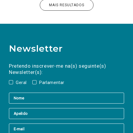
MAIS RESULTADOS
Newsletter
Preencha os campos abaixo para subscrever
Nome
Apelido
E-
mail
a(s) newsletter(s).
Pretendo inscrever-me na(s) seguinte(s)
Newsletter(s):
Geral
Parlamentar