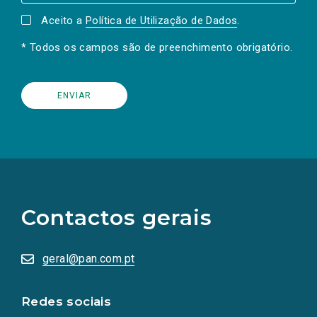
Aceito a
Política de Utilização de Dados
.
* Todos os campos são de preenchimento obrigatório.
(Os
links
para
as
Contactos gerais
redes
sociais
abrem
numa
geral@pan.com.pt
nova
aba.)
Redes sociais