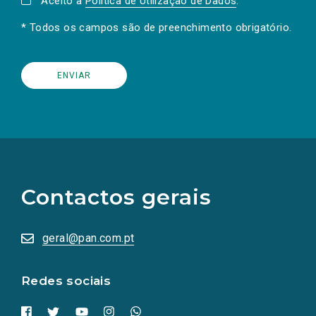
Aceito a
Política de Utilização de Dados
.
* Todos os campos são de preenchimento obrigatório.
(Os
links
para
as
Contactos gerais
redes
sociais
abrem
numa
geral@pan.com.pt
nova
aba.)
Redes sociais