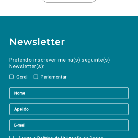
Newsletter
Preencha os campos abaixo para subscrever
Nome
Apelido
E-
mail
a(s) newsletter(s).
Pretendo inscrever-me na(s) seguinte(s)
Newsletter(s):
Geral
Parlamentar