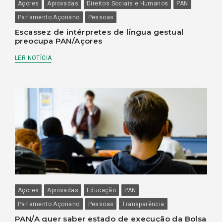
Açores
Aprovadas
Direitos Sociais e Humanos
PAN
Parlamento Açoriano
Pessoas
Escassez de intérpretes de língua gestual
preocupa PAN/Açores
LER NOTÍCIA
Açores
Aprovadas
Educação
PAN
Parlamento Açoriano
Pessoas
Transparência
PAN/A quer saber estado de execução da Bolsa