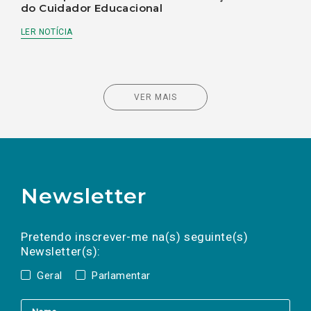
do Cuidador Educacional
LER NOTÍCIA
VER MAIS
Newsletter
Preencha os campos abaixo para subscrever
Nome
Apelido
E-
mail
a(s) newsletter(s).
Pretendo inscrever-me na(s) seguinte(s)
Newsletter(s):
Geral
Parlamentar