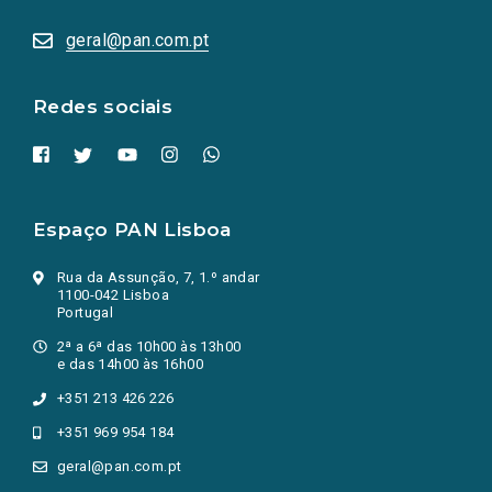
abrem
numa
geral@pan.com.pt
nova
aba.)
Redes sociais
Espaço PAN Lisboa
Rua da Assunção, 7, 1.º andar
1100-042 Lisboa
Portugal
2ª a 6ª das 10h00 às 13h00
e das 14h00 às 16h00
+351 213 426 226
+351 969 954 184
geral@pan.com.pt