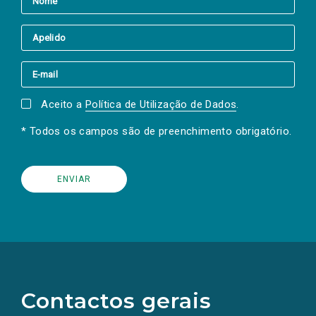
Aceito a
Política de Utilização de Dados
.
* Todos os campos são de preenchimento obrigatório.
(Os
links
para
as
Contactos gerais
redes
sociais