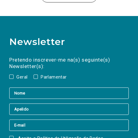
Newsletter
Preencha os campos abaixo para subscrever
Nome
Apelido
E-
mail
a(s) newsletter(s).
Pretendo inscrever-me na(s) seguinte(s)
Newsletter(s):
Geral
Parlamentar