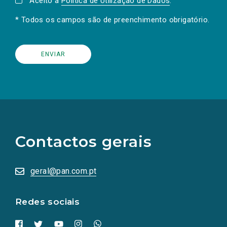
Aceito a
Política de Utilização de Dados
.
* Todos os campos são de preenchimento obrigatório.
(Os
links
para
as
Contactos gerais
redes
sociais
abrem
numa
geral@pan.com.pt
nova
aba.)
Redes sociais