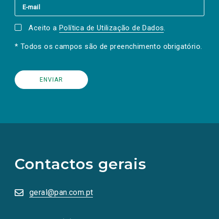
Aceito a
Política de Utilização de Dados
.
* Todos os campos são de preenchimento obrigatório.
(Os
links
para
as
Contactos gerais
redes
sociais
abrem
numa
geral@pan.com.pt
nova
aba.)