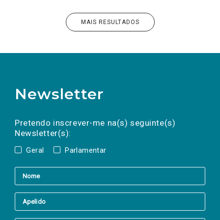
MAIS RESULTADOS
Newsletter
Preencha os campos abaixo para subscrever
Nome
Apelido
E-
mail
a(s) newsletter(s).
Pretendo inscrever-me na(s) seguinte(s)
Newsletter(s):
Geral
Parlamentar