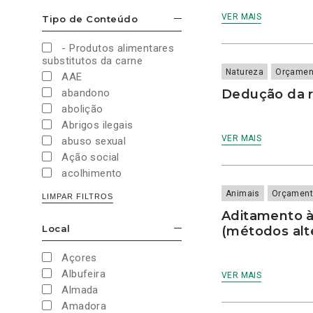
Cultura e Desporto
VER MAIS
Tipo de Conteúdo
ESCONDER/MOSTRAR OPÇÕES
Direitos Sociais e
Humanos
- Produtos alimentares
Economia e Finanças
substitutos da carne
Educação
Natureza
Orçamen
AAE
Eleições
abandono
Dedução da r
European Green Party
abolição
Europeias
Abrigos ilegais
Europeias 2019
VER MAIS
abuso sexual
Europeias 2024
Ação social
Impostos
acolhimento
Imprensa
Administração Interna
Animais
Orçament
LIMPAR FILTROS
Justiça
Administração Pública
Aditamento à 
Juventude PAN
aeroporto
Local
(métodos alt
Legislativas
ESCONDER/MOSTRAR OPÇÕES
aeroportos
Legislativas 2019
Agenda 2030
Açores
Legislativas 2022
Agricultura
Albufeira
VER MAIS
Legislativas 2024
Agricultura biológica
Almada
Legislativas 2025
água
Amadora