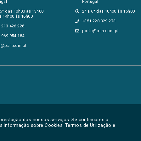
ugal
Portugal
 6ª das 10h00 às 13h00
2ª a 6ª das 10h00 às 16h00
s 14h00 às 16h00
+351 228 329 273
 213 426 226
porto@pan.com.pt
 969 954 184
l@pan.com.pt
 prestação dos nossos serviços. Se continuares a
is informação sobre Cookies, Termos de Utilização e