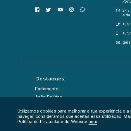
consumo
Port
Contratação Pública
2ª a
Convocatórias
e da
cooperação
+351
COP28
+351
corrupção
CRAS
gera
crédito
crédito à habitação
crianças
crime
criminalidade
Destaques
CROA
cruzeiros
Parlamento
cursos profissionais
Ação Política
DCIAP
Debate
Utilizamos cookies para melhorar a tua experiência e a
Debate Temático
navegar, consideramos que aceitas essa utilização. Ma
Debates
Política de Privacidade do Website
aqui
.
Declaração de Voto