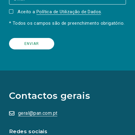
Aceito a
Política de Utilização de Dados
.
* Todos os campos são de preenchimento obrigatório.
(Os
links
para
as
Contactos gerais
redes
sociais
abrem
numa
geral@pan.com.pt
nova
aba.)
Redes sociais