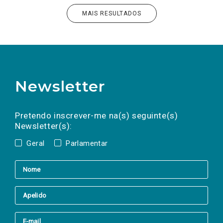
MAIS RESULTADOS
Newsletter
Preencha os campos abaixo para subscrever
Nome
Apelido
E-
mail
a(s) newsletter(s).
Pretendo inscrever-me na(s) seguinte(s)
Newsletter(s):
Geral
Parlamentar