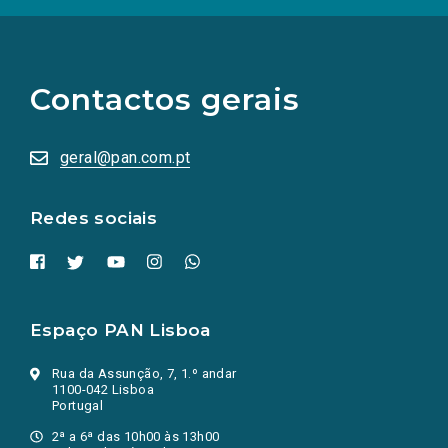
(Os
links
para
as
Contactos gerais
redes
sociais
abrem
numa
geral@pan.com.pt
nova
aba.)
Redes sociais
Espaço PAN Lisboa
Rua da Assunção, 7, 1.º andar
1100-042 Lisboa
Portugal
2ª a 6ª das 10h00 às 13h00