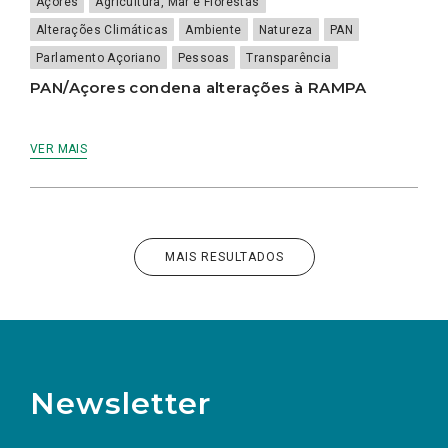
Açores
Agricultura, Mar e Florestas
Alterações Climáticas
Ambiente
Natureza
PAN
Parlamento Açoriano
Pessoas
Transparência
PAN/Açores condena alterações à RAMPA
VER MAIS
MAIS RESULTADOS
Newsletter
Preencha os campos abaixo para subscrever
Nome
Apelido
E-