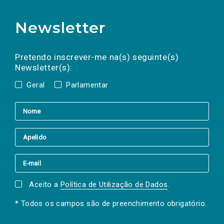
Newsletter
Preencha os campos abaixo para subscrever
Nome
Apelido
E-
mail
a(s) newsletter(s).
Pretendo inscrever-me na(s) seguinte(s)
Newsletter(s):
Geral
Parlamentar
Aceito a
Política de Utilização de Dados
.
* Todos os campos são de preenchimento obrigatório.