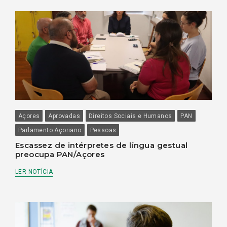
Açores
Aprovadas
Direitos Sociais e Humanos
PAN
Parlamento Açoriano
Pessoas
Escassez de intérpretes de língua gestual
preocupa PAN/Açores
LER NOTÍCIA