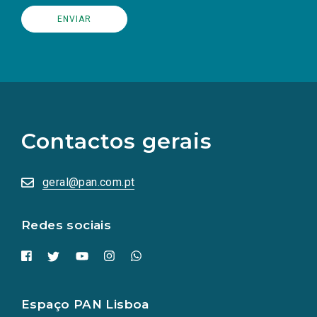
(Os
links
para
as
Contactos gerais
redes
sociais
abrem
numa
geral@pan.com.pt
nova
aba.)
Redes sociais
Espaço PAN Lisboa