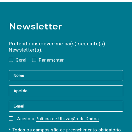
Newsletter
Preencha os campos abaixo para subscrever
Nome
Apelido
E-
mail
a(s) newsletter(s).
Pretendo inscrever-me na(s) seguinte(s)
Newsletter(s):
Geral
Parlamentar
Aceito a
Política de Utilização de Dados
.
* Todos os campos são de preenchimento obrigatório.