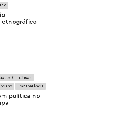
iano
io
 etnográfico
rações Climáticas
çoriano
Transparência
em política no
apa