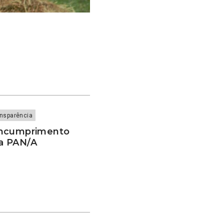
nsparência
incumprimento
ia PAN/A