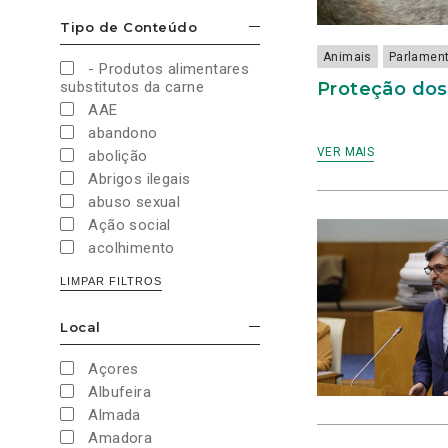
Cultura e Desporto
Tipo de Conteúdo
ESCONDER/MOSTRAR OPÇÕES
Direitos Sociais e
Humanos
Animais
Parlamen
- Produtos alimentares
Economia e Finanças
Proteção dos
substitutos da carne
Educação
AAE
Eleições
abandono
European Green Party
VER MAIS
abolição
Europeias
Abrigos ilegais
Europeias 2019
abuso sexual
Europeias 2024
Ação social
Impostos
acolhimento
Imprensa
Administração Interna
LIMPAR FILTROS
Justiça
Administração Pública
Juventude PAN
aeroporto
Local
Legislativas
ESCONDER/MOSTRAR OPÇÕES
aeroportos
Legislativas 2019
Agenda 2030
Açores
Legislativas 2022
Agricultura
Albufeira
Legislativas 2024
Agricultura biológica
Almada
Legislativas 2025
água
Amadora