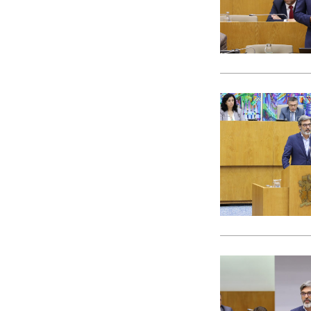
CACI
cães
Calamidade
Campanha
Campanhas
Campo Pequeno
Candidatura
Caniço
captura acidental
Carcavelos
carga turística
Cargos Políticos
carreira
carreiras contributivas
carros elétricos
cartazes
Casa Pia
casas abrigo
Cascais
Causa Animal