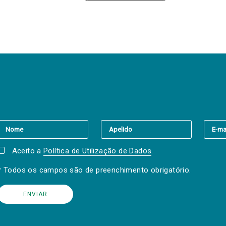
er a(s) newsletter(s).
Aceito a
Política de Utilização de Dados
.
* Todos os campos são de preenchimento obrigatório.