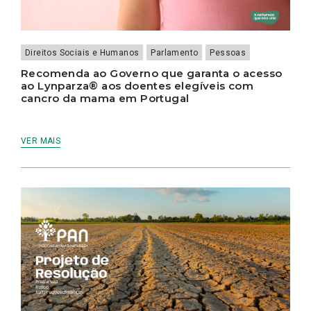
JULHO
A
INVESTIGAÇÃO
E
COMBATE
À
Direitos Sociais e Humanos
Parlamento
Pessoas
CORRUPÇÃO
Recomenda ao Governo que garanta o acesso
ao Lynparza® aos doentes elegíveis com
cancro da mama em Portugal
VER MAIS