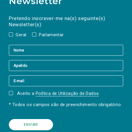
Newsletter
Preencha os campos abaixo para subscrever
Nome
Apelido
E-
mail
a(s) newsletter(s).
Pretendo inscrever-me na(s) seguinte(s)
Newsletter(s):
Geral
Parlamentar
Aceito a
Política de Utilização de Dados
.
* Todos os campos são de preenchimento obrigatório.