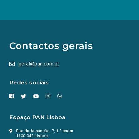
(Os
links
para
as
Contactos gerais
redes
sociais
abrem
numa
geral@pan.com.pt
nova
aba.)
Redes sociais
Espaço PAN Lisboa
Rua da Assunção, 7, 1.º andar
1100-042 Lisboa