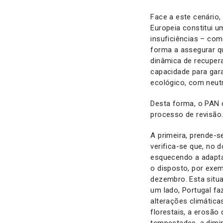
Face a este cenário
Europeia constitui u
insuficiências – com
forma a assegurar q
dinâmica de recuper
capacidade para gar
ecológico, com neutr
Desta forma, o PAN 
processo de revisão
A primeira, prende-
verifica-se que, no 
esquecendo a adapta
o disposto, por exem
dezembro. Esta situ
um lado, Portugal fa
alterações climática
florestais, a erosão
tempestades, a dimin