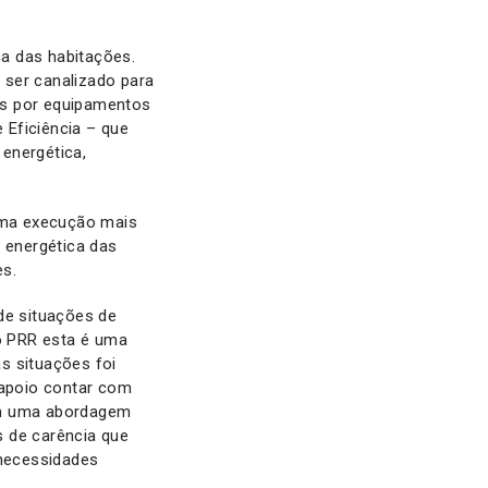
ca das habitações.
 ser canalizado para
tos por equipamentos
 Eficiência – que
energética,
uma execução mais
a energética das
es.
de situações de
do PRR esta é uma
s situações foi
apoio contar com
com uma abordagem
s de carência que
 necessidades