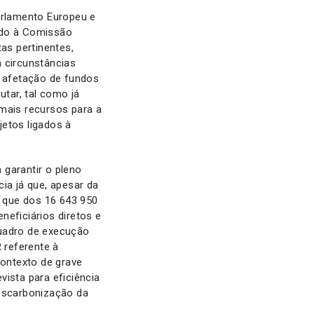
arlamento Europeu e
ado à Comissão
as pertinentes,
 circunstâncias
a afetação de fundos
tar, tal como já
 mais recursos para a
jetos ligados à
 garantir o pleno
a já que, apesar da
 que dos 16 643 950
neficiários diretos e
quadro de execução
 referente à
contexto de grave
ista para eficiência
descarbonização da