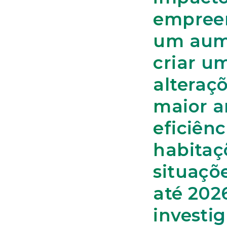
empreen
um aume
criar u
alteraç
maior a
eficiênc
habitaçõ
situaçõ
até 202
investi