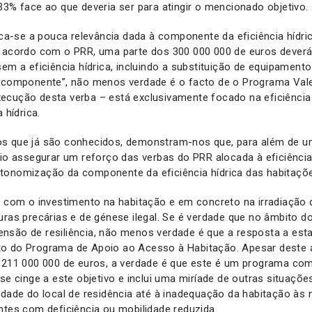
33% face ao que deveria ser para atingir o mencionado objetivo.
fica-se a pouca relevância dada à componente da eficiência hídri
e acordo com o PRR, uma parte dos 300 000 000 de euros deverá
sem a eficiência hídrica, incluindo a substituição de equipamen
a componente”, não menos verdade é o facto de o Programa Vale
ecução desta verba – está exclusivamente focado na eficiência 
 hídrica.
s que já são conhecidos, demonstram-nos que, para além de 
rio assegurar um reforço das verbas do PRR alocada à eficiênci
tonomização da componente da eficiência hídrica das habitaçõ
e com o investimento na habitação e em concreto na irradiação 
uras precárias e de génese ilegal. Se é verdade que no âmbito 
nsão de resiliência, não menos verdade é que a resposta a esta
o do Programa de Apoio ao Acesso à Habitação. Apesar deste 
1 211 000 000 de euros, a verdade é que este é um programa 
 se cinge a este objetivo e inclui uma miríade de outras situaçõe
idade do local de residência até à inadequação da habitação às
ntes com deficiência ou mobilidade reduzida.