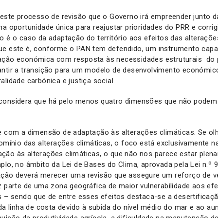
, este processo de revisão que o Governo irá empreender junto
ma oportunidade única para reajustar prioridades do PRR e corri
o é o caso da adaptação do território aos efeitos das alterações
ue este é, conforme o PAN tem defendido, um instrumento capa
ação económica com resposta às necessidades estruturais do 
antir a transição para um modelo de desenvolvimento económico
alidade carbónica e justiça social.
considera que há pelo menos quatro dimensões que não podem f
.
se com a dimensão de adaptação às alterações climáticas. Se o
domínio das alterações climáticas, o foco está exclusivamente na
ção às alterações climáticas, o que não nos parece estar ple
plo, no âmbito da Lei de Bases do Clima, aprovada pela Lei n.º 
ação deverá merecer uma revisão que assegure um reforço de ve
z parte de uma zona geográfica de maior vulnerabilidade aos ef
s – sendo que de entre esses efeitos destaca-se a desertificaç
 da linha de costa devido à subida do nível médio do mar e ao a
uição da produtividade agrícola, a dificuldade na manutenção d