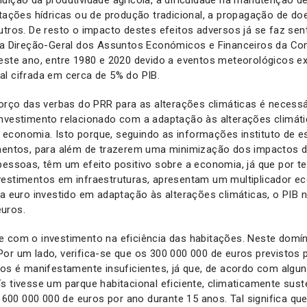
itações hídricas ou de produção tradicional, a propagação de do
utros. De resto o impacto destes efeitos adversos já se faz sent
 da Direção-Geral dos Assuntos Económicos e Financeiros da Co
deste ano, entre 1980 e 2020 devido a eventos meteorológicos 
al cifrada em cerca de 5% do PIB.
forço das verbas do PRR para as alterações climáticas é necess
investimento relacionado com a adaptação às alterações climáti
economia. Isto porque, seguindo as informações instituto de es
imentos, para além de trazerem uma minimização dos impactos d
pessoas, têm um efeito positivo sobre a economia, já que por 
vestimentos em infraestruturas, apresentam um multiplicador e
da euro investido em adaptação às alterações climáticas, o PIB 
uros.
 com o investimento na eficiência das habitações. Neste domín
or um lado, verifica-se que os 300 000 000 de euros previstos p
ios é manifestamente insuficientes, já que, de acordo com algu
s tivesse um parque habitacional eficiente, climaticamente sust
r 600 000 000 de euros por ano durante 15 anos. Tal significa que