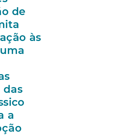
ão de
mita
ação às
r uma
as
o das
ssico
a a
pção