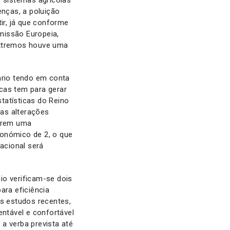
enças, a poluição
ir, já que conforme
missão Europeia,
extremos houve uma
ário tendo em conta
cas tem para gerar
tatísticas do Reino
as alterações
terem uma
conómico de 2, o que
nacional será
io verificam-se dois
ara eficiência
ns estudos recentes,
entável e confortável
 a verba prevista até