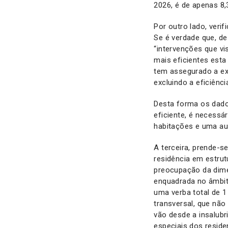
2026, é de apenas 8,
Por outro lado, veri
Se é verdade que, d
“intervenções que vi
mais eficientes est
tem assegurado a ex
excluindo a eficiência
Desta forma os dado
eficiente, é necessá
habitações e uma au
A terceira, prende-s
residência em estrut
preocupação da dime
enquadrada no âmbit
uma verba total de 
transversal, que não
vão desde a insalubr
especiais dos reside