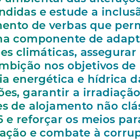
didas e estude a inclus
nto de verbas que per
ma componente de adapt
ões climáticas, assegura
mbição nos objetivos de
ia energética e hídrica d
es, garantir a irradiaçã
es de alojamento não clá
6 e reforçar os meios par
gação e combate à corru