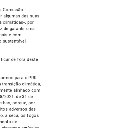
 da Comissão
gir algumas das suas
 climáticas-, por
z de garantir uma
país e com
 sustentável,
icar de fora deste
lharmos para o PRR
 transição climática,
namente alinhado com
98/2021, de 31 de
rbas, porque, por
eitos adversos das
ão, a seca, os fogos
umento de
e sistemas agrícolas