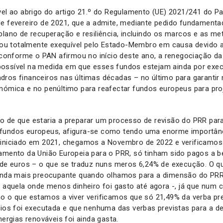
vel ao abrigo do artigo 21.º do Regulamento (UE) 2021/241 do P
de fevereiro de 2021, que a admite, mediante pedido fundament
plano de recuperação e resiliência, incluindo os marcos e as met
l ou totalmente exequível pelo Estado-Membro em causa devido a
, conforme o PAN afirmou no início deste ano, a renegociação d
ossível na medida em que esses fundos estejam ainda por execu
ros financeiros nas últimas décadas – no último para garantir
nómica e no penúltimo para reafectar fundos europeus para pro
 de que estaria a preparar um processo de revisão do PRR para
fundos europeus, afigura-se como tendo uma enorme importânci
 iniciado em 2021, chegamos a Novembro de 2022 e verificamos
amento da União Europeia para o PRR, só tinham sido pagos a be
4 de euros – o que se traduz nuns meros 6,24% de execução. O 
ainda mais preocupante quando olhamos para a dimensão do PRR
– aquela onde menos dinheiro foi gasto até agora -, já que num 
o o que estamos a viver verificamos que só 21,49% da verba prev
cios foi executada e que nenhuma das verbas previstas para a 
nergias renováveis foi ainda gasta.