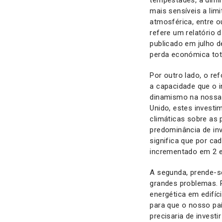
mais sensíveis a lim
atmosférica, entre o
refere um relatório
publicado em julho 
perda económica tot
Por outro lado, o re
a capacidade que o 
dinamismo na nossa 
Unido, estes invest
climáticas sobre as 
predominância de in
significa que por ca
incrementado em 2 e
A segunda, prende-se
grandes problemas. P
energética em edifíc
para que o nosso paí
precisaria de investi