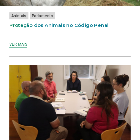
E
PROTEGER
A
Animais
Parlamento
FAUNA
SELVAGEM
Proteção dos Animais no Código Penal
VER MAIS