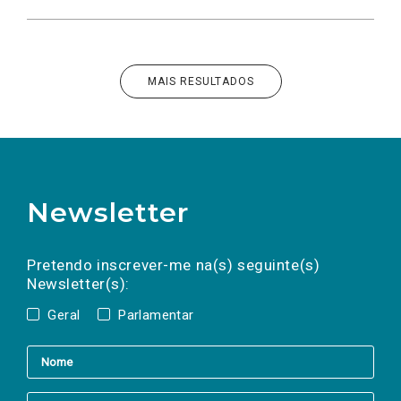
MAIS RESULTADOS
Newsletter
Preencha os campos abaixo para subscrever
Nome
Apelido
E-
mail
a(s) newsletter(s).
Pretendo inscrever-me na(s) seguinte(s)
Newsletter(s):
Geral
Parlamentar