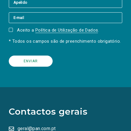
Aceito a
Política de Utilização de Dados
.
* Todos os campos são de preenchimento obrigatório.
(Os
links
para
as
Contactos gerais
redes
sociais
abrem
numa
geral@pan.com.pt