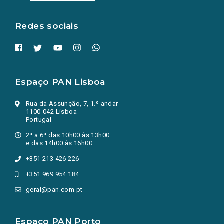
nova
aba.)
Redes sociais
Espaço PAN Lisboa
Rua da Assunção, 7, 1.º andar
1100-042 Lisboa
Portugal
2ª a 6ª das 10h00 às 13h00
e das 14h00 às 16h00
+351 213 426 226
+351 969 954 184
geral@pan.com.pt
Espaço PAN Porto