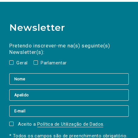
Newsletter
Preencha os campos abaixo para subscrever
Nome
Apelido
E-
mail
a(s) newsletter(s).
Pretendo inscrever-me na(s) seguinte(s)
Newsletter(s):
Geral
Parlamentar
Aceito a
Política de Utilização de Dados
.
* Todos os campos são de preenchimento obrigatório.