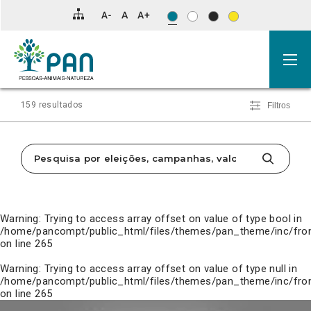
Clique
para
saltar
para
os
resultados
da
pesquisa.
159 resultados
Filtros
SOBRE
SOBRE
SOBRE
SOBRE
SOBRE
SOBRE
SOBRE
SOBRE
SOBRE
SOBRE
ANIMAIS,
PSD
MENSAGEM
[VÍDEO]
[VÍDEO]
[VÍDEO]
[VÍDEO]
[VÍDEO]
[VÍDEO]
[VÍDEO]
INCÊNDIOS
E
DE
A
PROPINAS
ROTULAGEM
VIOLÊNCIA
QUALIDADE
NEUTRALIDADE
MOBILIDADE
E
LIMITES
ANO
MOÇÃO
NO
OGM
DOMÉSTICA
DO
CARBÓNICA
EM
Warning
: Trying to access array offset on value of type bool in
PROTEÇÃO
DE
NOVO
DE
ENSINO
–
–
AR
#BICICLETAS:
/home/pancompt/public_html/files/themes/pan_theme/inc/fro
CIVIL
PREÇOS
DO
“ESTRATÉGIA”
SUPERIOR
PELA
TOLERÂNCIA
–
ESTRATÉGIA
on line
265
–
PAN
DO
TRANSPARÊNCIA
ZERO
COMPLEXO
NACIONAL
RUI
CDS
INDUSTRIAL
DE
Warning
: Trying to access array offset on value of type null in
RIO
DE
SEGURANÇA
PRECISA
PAIO
E
/home/pancompt/public_html/files/themes/pan_theme/inc/fro
DE
PIRES
PROMOÇÃO
on line
265
SUPLEMENTOS
DO
PARA
USO