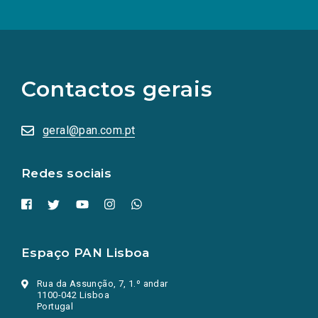
(Os
links
para
as
Contactos gerais
redes
sociais
abrem
numa
geral@pan.com.pt
nova
aba.)
Redes sociais
Espaço PAN Lisboa
Rua da Assunção, 7, 1.º andar
1100-042 Lisboa
Portugal