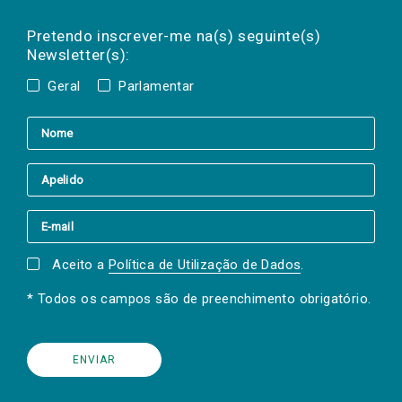
Preencha os campos abaixo para subscrever
Nome
Apelido
E-
mail
a(s) newsletter(s).
Pretendo inscrever-me na(s) seguinte(s)
Newsletter(s):
Geral
Parlamentar
Aceito a
Política de Utilização de Dados
.
* Todos os campos são de preenchimento obrigatório.