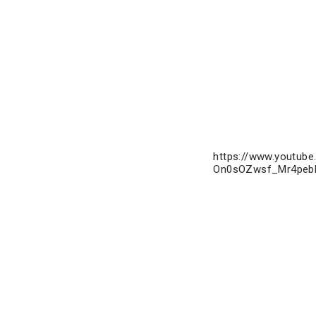
https://www.youtub
On0sOZwsf_Mr4pebR