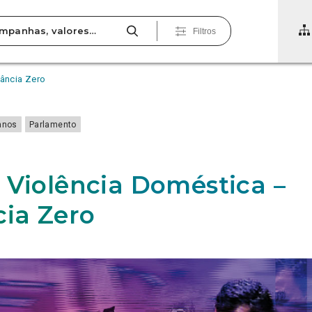
Filtros
rância Zero
anos
Parlamento
 Violência Doméstica –
cia Zero