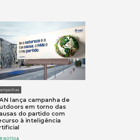
ampanhas
AN lança campanha de
utdoors em torno das
ausas do partido com
ecurso à inteligência
rtificial
R NOTÍCIA