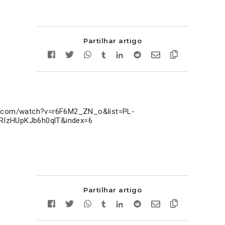
Partilhar artigo
e.com/watch?v=r6F6M2_ZN_o&list=PL-
IzHUpKJb6h0qlT&index=6
Partilhar artigo