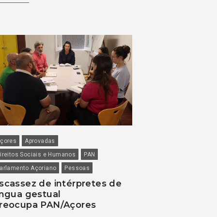
çores
Aprovadas
ireitos Sociais e Humanos
PAN
arlamento Açoriano
Pessoas
scassez de intérpretes de
íngua gestual
reocupa PAN/Açores