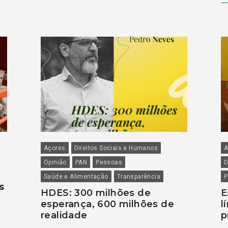
Açores
Direitos Sociais e Humanos
A
Opinião
PAN
Pessoas
D
Saúde e Alimentação
Transparência
P
s
HDES: 300 milhões de
E
esperança, 600 milhões de
l
realidade
p