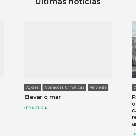
Últimas notícias
Açores
Alterações Climáticas
Ambiente
C
Elevar o mar
P
o
LER NOTÍCIA
c
r
a
LE