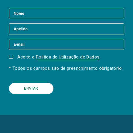
Aceito a
Política de Utilização de Dados
.
* Todos os campos são de preenchimento obrigatório.
(Os
links
para