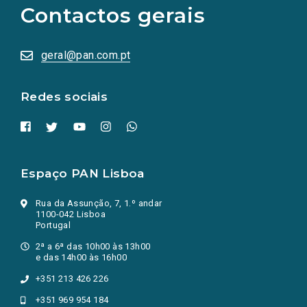
as
Contactos gerais
redes
sociais
abrem
numa
geral@pan.com.pt
nova
aba.)
Redes sociais
Espaço PAN Lisboa
Rua da Assunção, 7, 1.º andar
1100-042 Lisboa
Portugal
2ª a 6ª das 10h00 às 13h00
e das 14h00 às 16h00
+351 213 426 226
+351 969 954 184