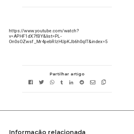
https://www.youtube.com/watch?
v=APHF1dX7fBY&list=PL-
On0sOZwsf_Mr4pebRIzHUpKJb6h0qlT&index=5
Partilhar artigo
Informação relacionada