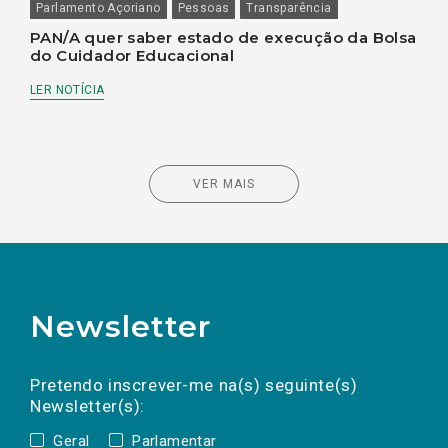
Parlamento Açoriano
Pessoas
Transparência
PAN/A quer saber estado de execução da Bolsa
do Cuidador Educacional
LER NOTÍCIA
VER MAIS
Newsletter
Preencha os campos abaixo para subscrever
Nome
Apelido
E-
mail
a(s) newsletter(s).
Pretendo inscrever-me na(s) seguinte(s)
Newsletter(s):
Geral
Parlamentar