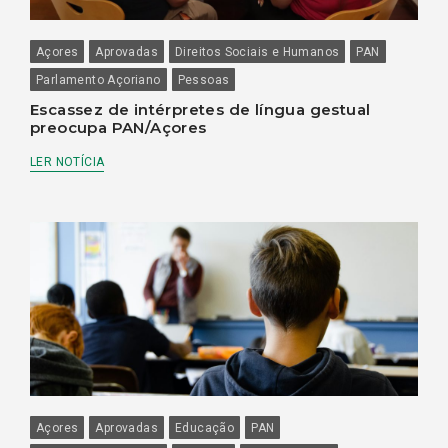
Açores
Aprovadas
Direitos Sociais e Humanos
PAN
Parlamento Açoriano
Pessoas
Escassez de intérpretes de língua gestual
preocupa PAN/Açores
LER NOTÍCIA
Açores
Aprovadas
Educação
PAN