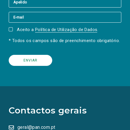
Aceito a
Política de Utilização de Dados
.
* Todos os campos são de preenchimento obrigatório.
(Os
links
para
as
Contactos gerais
redes
sociais
abrem
numa
geral@pan.com.pt