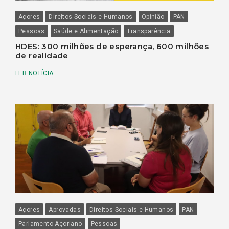
Açores
Direitos Sociais e Humanos
Opinião
PAN
Pessoas
Saúde e Alimentação
Transparência
HDES: 300 milhões de esperança, 600 milhões
de realidade
LER NOTÍCIA
Açores
Aprovadas
Direitos Sociais e Humanos
PAN
Parlamento Açoriano
Pessoas