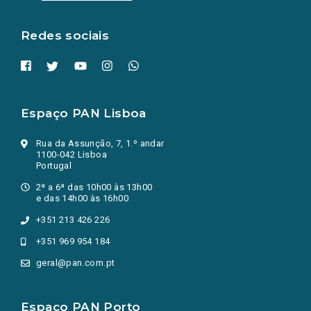
nova
aba.)
Redes sociais
Espaço PAN Lisboa
Rua da Assunção, 7, 1.º andar
1100-042 Lisboa
Portugal
2ª a 6ª das 10h00 às 13h00
e das 14h00 às 16h00
+351 213 426 226
+351 969 954 184
geral@pan.com.pt
Espaço PAN Porto