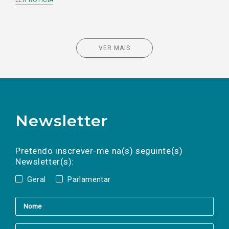
LER NOTÍCIA
VER MAIS
Newsletter
Preencha os campos abaixo para subscrever
Nome
Apelido
E-
mail
a(s) newsletter(s).
Pretendo inscrever-me na(s) seguinte(s)
Newsletter(s):
Geral
Parlamentar