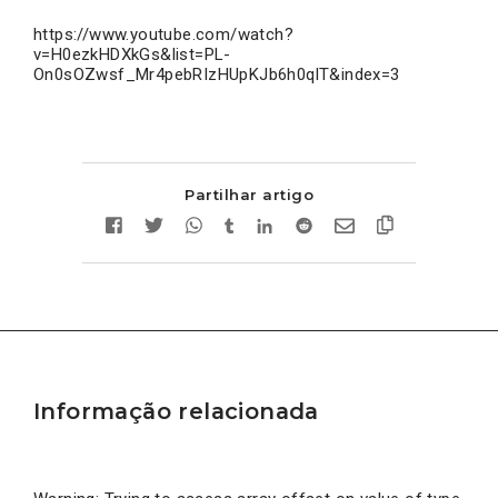
https://www.youtube.com/watch?
v=H0ezkHDXkGs&list=PL-
On0sOZwsf_Mr4pebRIzHUpKJb6h0qlT&index=3
Partilhar artigo
Informação relacionada