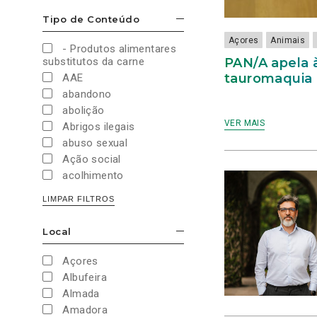
Cultura e Desporto
Tipo de Conteúdo
ESCONDER/MOSTRAR OPÇÕES
Direitos Sociais e
Humanos
Açores
Animais
- Produtos alimentares
Economia e Finanças
PAN/A apela 
substitutos da carne
Educação
tauromaquia
AAE
Eleições
abandono
European Green Party
abolição
Europeias
VER MAIS
Abrigos ilegais
Europeias 2019
abuso sexual
Europeias 2024
Ação social
Impostos
acolhimento
Imprensa
Administração Interna
LIMPAR FILTROS
Justiça
Administração Pública
Juventude PAN
aeroporto
Local
Legislativas
ESCONDER/MOSTRAR OPÇÕES
aeroportos
Legislativas 2019
Agenda 2030
Açores
Legislativas 2022
Agricultura
Albufeira
Legislativas 2024
Agricultura biológica
Almada
Legislativas 2025
água
Amadora