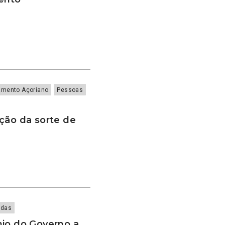
amento Açoriano
Pessoas
ção da sorte de
adas
nio do Governo a