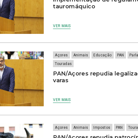
tauromáquico
VER MAIS
Açores
Animais
Educação
PAN
Parl
Touradas
PAN/Açores repudia legaliza
varas
VER MAIS
Açores
Animais
Impostos
PAN
Tour
PAN/Açores repudia patrocí