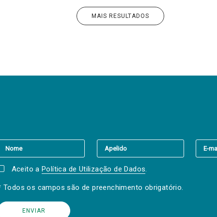
MAIS RESULTADOS
er a(s) newsletter(s).
Aceito a
Política de Utilização de Dados
.
* Todos os campos são de preenchimento obrigatório.