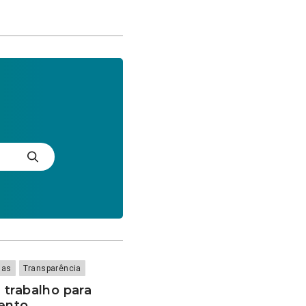
das
Transparência
 trabalho para
ento