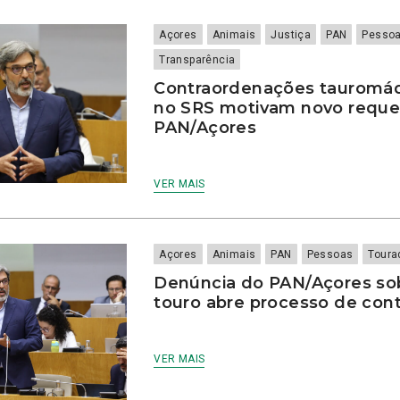
Açores
Animais
Justiça
PAN
Pesso
Transparência
Contraordenações tauromáq
no SRS motivam novo reque
PAN/Açores
VER MAIS
Açores
Animais
PAN
Pessoas
Toura
Denúncia do PAN/Açores so
touro abre processo de con
VER MAIS