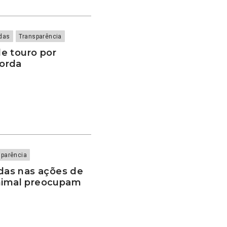
das
Transparência
e touro por
orda
sparência
as nas ações de
animal preocupam