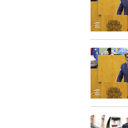
CACI
cães
Calamidade
Campanha
Campanhas
Campo Pequeno
Candidatura
Caniço
captura acidental
Carcavelos
carga turística
Cargos Políticos
carreira
carreiras contributivas
carros elétricos
cartazes
Casa Pia
casas abrigo
Cascais
Causa Animal