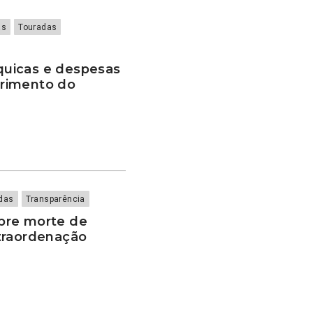
as
Touradas
uicas e despesas
rimento do
das
Transparência
bre morte de
traordenação