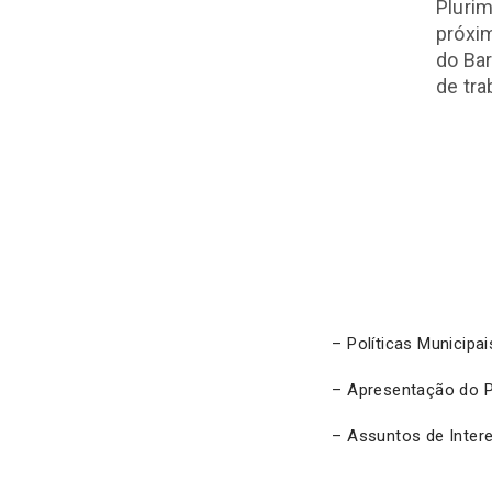
Plurim
próxim
do Bar
de tra
– Políticas Municipa
– Apresentação do P
– Assuntos de Inter