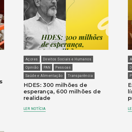
Açores
Direitos Sociais e Humanos
A
Opinião
PAN
Pessoas
D
Saúde e Alimentação
Transparência
P
s
HDES: 300 milhões de
E
esperança, 600 milhões de
l
realidade
p
LER NOTÍCIA
LE