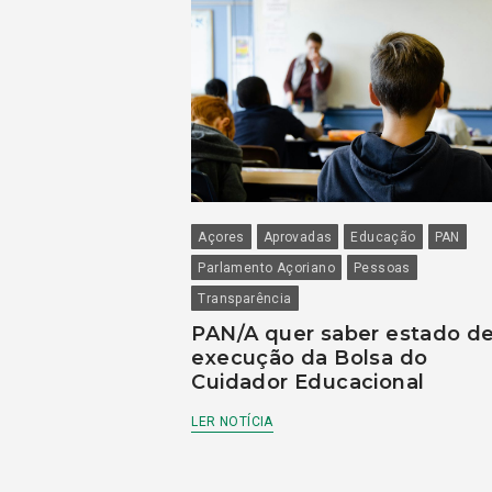
Açores
Aprovadas
Educação
PAN
Parlamento Açoriano
Pessoas
Transparência
PAN/A quer saber estado d
execução da Bolsa do
Cuidador Educacional
LER NOTÍCIA