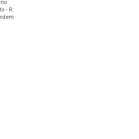
 no
o - R.
 ordem