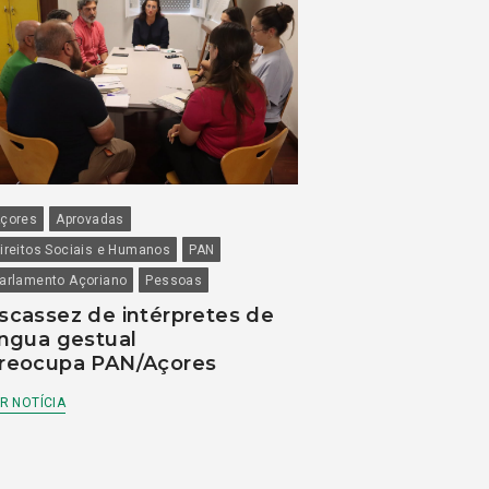
çores
Aprovadas
ireitos Sociais e Humanos
PAN
arlamento Açoriano
Pessoas
scassez de intérpretes de
íngua gestual
reocupa PAN/Açores
R NOTÍCIA