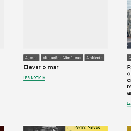
Açores
Alterações Climáticas
Ambiente
C
Elevar o mar
P
o
LER NOTÍCIA
c
r
a
LE