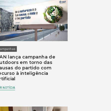
ampanhas
AN lança campanha de
utdoors em torno das
ausas do partido com
ecurso à inteligência
rtificial
R NOTÍCIA