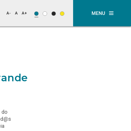
rande
s do
iad@s
ia