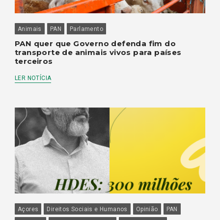
Animais
PAN
Parlamento
PAN quer que Governo defenda fim do
transporte de animais vivos para países
terceiros
LER NOTÍCIA
Açores
Direitos Sociais e Humanos
Opinião
PAN