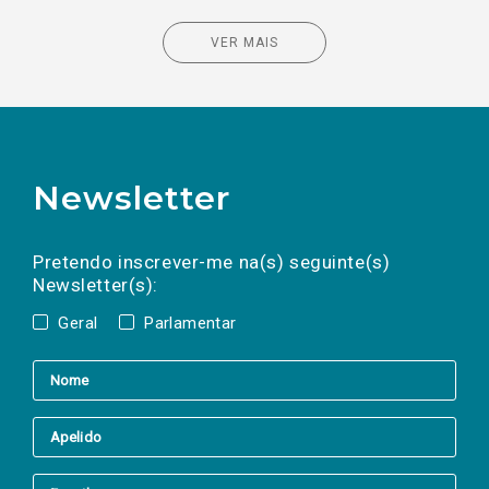
VER MAIS
Newsletter
Preencha os campos abaixo para subscrever
Nome
Apelido
E-
mail
a(s) newsletter(s).
Pretendo inscrever-me na(s) seguinte(s)
Newsletter(s):
Geral
Parlamentar