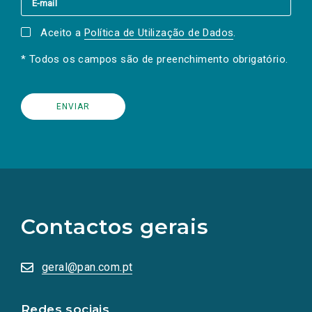
Aceito a
Política de Utilização de Dados
.
* Todos os campos são de preenchimento obrigatório.
(Os
links
para
as
Contactos gerais
redes
sociais
abrem
numa
geral@pan.com.pt
nova
aba.)
Redes sociais