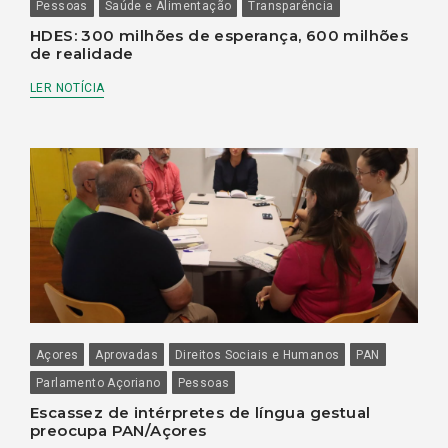
Pessoas
Saúde e Alimentação
Transparência
HDES: 300 milhões de esperança, 600 milhões
de realidade
LER NOTÍCIA
Açores
Aprovadas
Direitos Sociais e Humanos
PAN
Parlamento Açoriano
Pessoas
Escassez de intérpretes de língua gestual
preocupa PAN/Açores