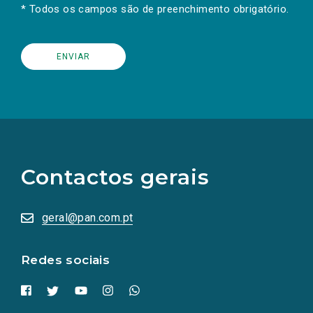
* Todos os campos são de preenchimento obrigatório.
(Os
links
para
as
Contactos gerais
redes
sociais
abrem
numa
geral@pan.com.pt
nova
aba.)
Redes sociais