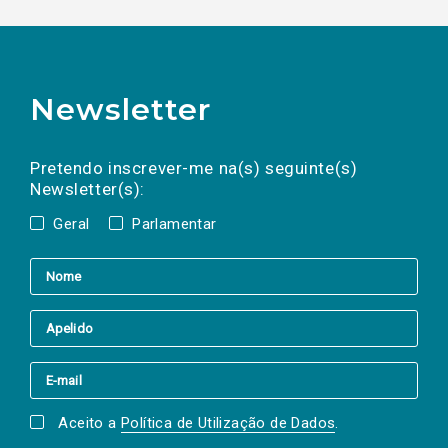
Newsletter
Preencha os campos abaixo para subscrever
Nome
Apelido
E-
mail
a(s) newsletter(s).
Pretendo inscrever-me na(s) seguinte(s)
Newsletter(s):
Geral
Parlamentar
Aceito a
Política de Utilização de Dados
.