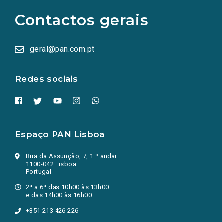
para
as
Contactos gerais
redes
sociais
abrem
numa
geral@pan.com.pt
nova
aba.)
Redes sociais
Espaço PAN Lisboa
Rua da Assunção, 7, 1.º andar
1100-042 Lisboa
Portugal
2ª a 6ª das 10h00 às 13h00
e das 14h00 às 16h00
+351 213 426 226