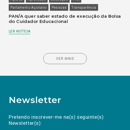
Parlamento Açoriano
Pessoas
Transparência
PAN/A quer saber estado de execução da Bolsa
do Cuidador Educacional
LER NOTÍCIA
VER MAIS
Newsletter
Preencha os campos abaixo para subscrever
Nome
Apelido
E-
mail
a(s) newsletter(s).
Pretendo inscrever-me na(s) seguinte(s)
Newsletter(s):