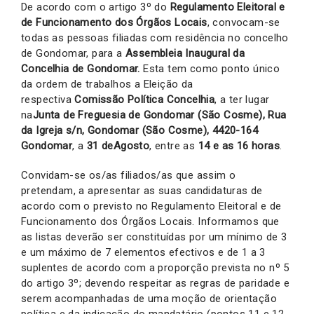
De acordo com o artigo 3º do
Regulamento Eleitoral e
de Funcionamento dos Órgãos Locais
, convocam-se
todas as pessoas filiadas com residência no concelho
de Gondomar, para a
Assembleia Inaugural da
Concelhia de Gondomar.
Esta tem como ponto único
da ordem de trabalhos a Eleição da
respectiva
Comissão Política Concelhia
, a ter lugar
na
Junta de Freguesia de Gondomar (São Cosme), Rua
da Igreja s/n, Gondomar (São Cosme), 4420-164
Gondomar
, a
31 deAgosto
, entre as
14 e as 16 horas
.
Convidam-se os/as filiados/as que assim o
pretendam, a apresentar as suas candidaturas de
acordo com o previsto no Regulamento Eleitoral e de
Funcionamento dos Órgãos Locais. Informamos que
as listas deverão ser constituídas por um mínimo de 3
e um máximo de 7 elementos efectivos e de 1 a 3
suplentes de acordo com a proporção prevista no nº 5
do artigo 3º; devendo respeitar as regras de paridade e
serem acompanhadas de uma moção de orientação
política e da indicação do mandatário (pontos 11 e 12,