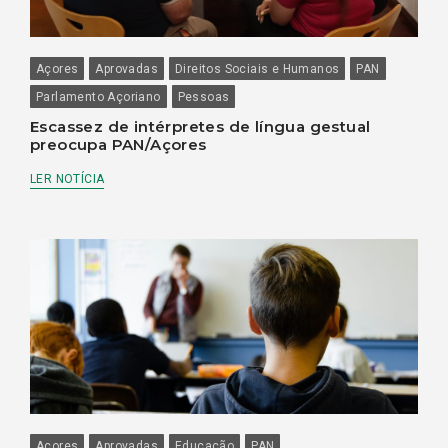
Açores
Aprovadas
Direitos Sociais e Humanos
PAN
Parlamento Açoriano
Pessoas
Escassez de intérpretes de língua gestual
preocupa PAN/Açores
LER NOTÍCIA
Açores
Aprovadas
Educação
PAN