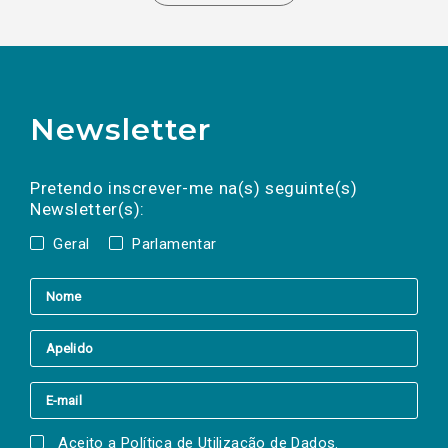
Newsletter
Preencha os campos abaixo para subscrever
Nome
Apelido
E-
mail
a(s) newsletter(s).
Pretendo inscrever-me na(s) seguinte(s)
Newsletter(s):
Geral
Parlamentar
Aceito a
Política de Utilização de Dados
.