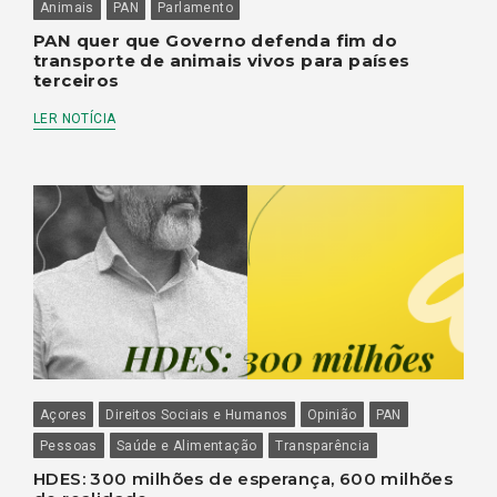
Animais
PAN
Parlamento
PAN quer que Governo defenda fim do
transporte de animais vivos para países
terceiros
LER NOTÍCIA
Açores
Direitos Sociais e Humanos
Opinião
PAN
Pessoas
Saúde e Alimentação
Transparência
HDES: 300 milhões de esperança, 600 milhões