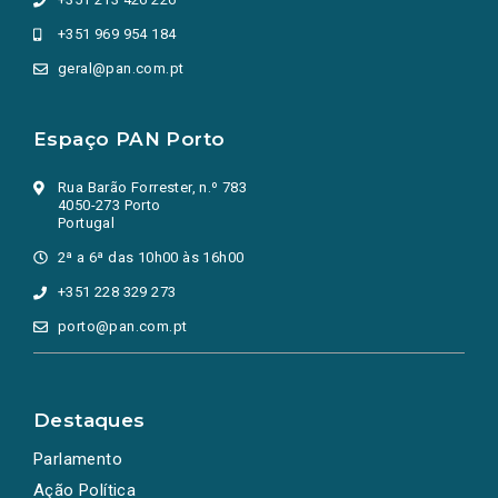
+351 969 954 184
geral@pan.com.pt
Espaço PAN Porto
Rua Barão Forrester, n.º 783
4050-273 Porto
Portugal
2ª a 6ª das 10h00 às 16h00
+351 228 329 273
porto@pan.com.pt
Destaques
Parlamento
Ação Política