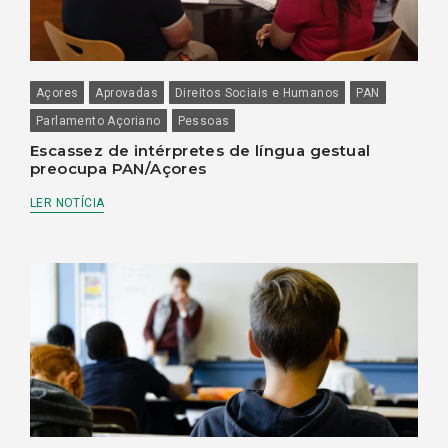
Açores
Aprovadas
Direitos Sociais e Humanos
PAN
Parlamento Açoriano
Pessoas
Escassez de intérpretes de língua gestual
preocupa PAN/Açores
LER NOTÍCIA