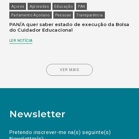
Açores
Aprovadas
Educação
PAN
Parlamento Açoriano
Pessoas
Transparência
PAN/A quer saber estado de execução da Bolsa
do Cuidador Educacional
LER NOTÍCIA
VER MAIS
Newsletter
Preencha os campos abaixo para subscrever
Nome
Apelido
E-
mail
a(s) newsletter(s).
Pretendo inscrever-me na(s) seguinte(s)
Newsletter(s):