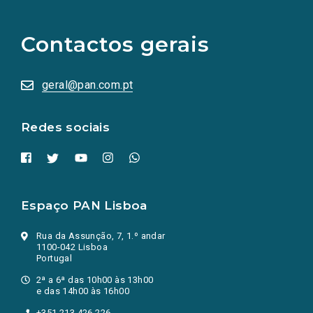
links
para
as
Contactos gerais
redes
sociais
abrem
numa
geral@pan.com.pt
nova
aba.)
Redes sociais
Espaço PAN Lisboa
Rua da Assunção, 7, 1.º andar
1100-042 Lisboa
Portugal
2ª a 6ª das 10h00 às 13h00
e das 14h00 às 16h00
+351 213 426 226