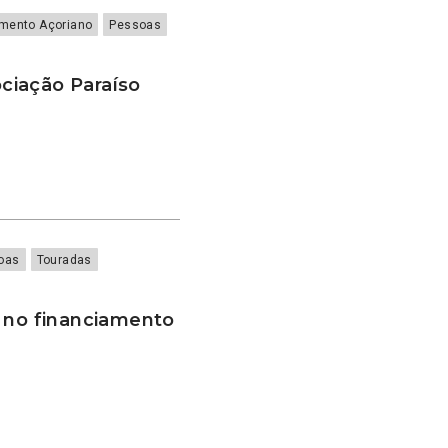
amento Açoriano
Pessoas
ciação Paraíso
oas
Touradas
a no financiamento