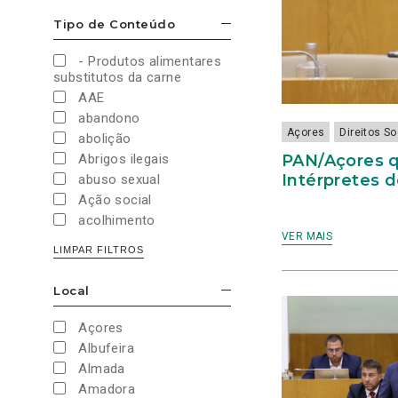
Cultura e Desporto
Tipo de Conteúdo
ESCONDER/MOSTRAR OPÇÕES
Direitos Sociais e
Humanos
- Produtos alimentares
Economia e Finanças
substitutos da carne
Educação
AAE
Eleições
abandono
European Green Party
Açores
Direitos S
abolição
Europeias
PAN/Açores q
Abrigos ilegais
Europeias 2019
Intérpretes 
abuso sexual
Europeias 2024
Ação social
Impostos
acolhimento
Imprensa
VER MAIS
Administração Interna
LIMPAR FILTROS
Justiça
Administração Pública
Juventude PAN
aeroporto
Local
Legislativas
ESCONDER/MOSTRAR OPÇÕES
aeroportos
Legislativas 2019
Agenda 2030
Açores
Legislativas 2022
Agricultura
Albufeira
Legislativas 2024
Agricultura biológica
Almada
Legislativas 2025
água
Amadora