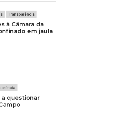
as
Transparência
es à Câmara da
onfinado em jaula
parência
 a questionar
o Campo