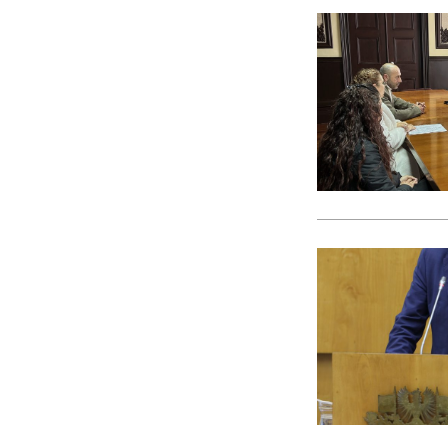
CACI
cães
Calamidade
Campanha
Campanhas
Campo Pequeno
Candidatura
Caniço
captura acidental
Carcavelos
carga turística
Cargos Políticos
carreira
carreiras contributivas
carros elétricos
cartazes
Casa Pia
casas abrigo
Cascais
Causa Animal