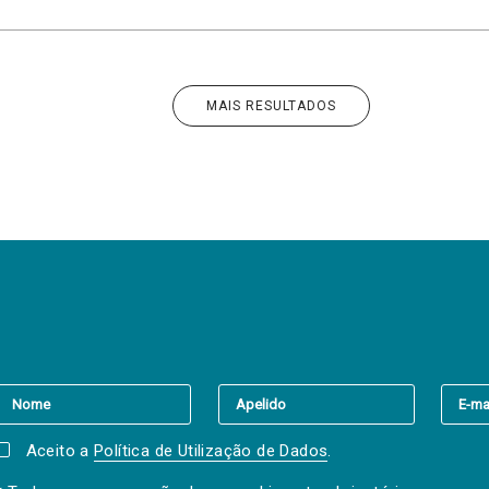
MAIS RESULTADOS
er a(s) newsletter(s).
Aceito a
Política de Utilização de Dados
.