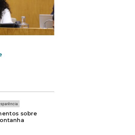
e
nsparência
mentos sobre
Montanha