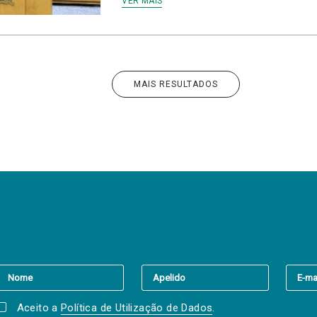
VER MAIS
MAIS RESULTADOS
er a(s) newsletter(s).
Aceito a
Política de Utilização de Dados
.