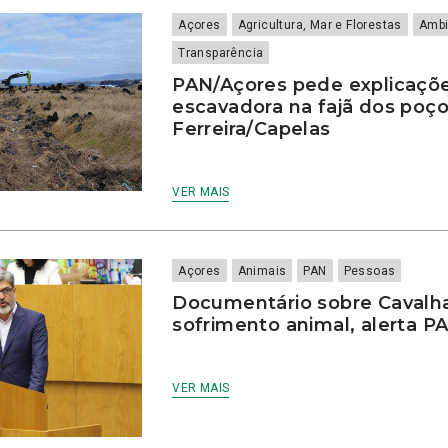
Açores
Agricultura, Mar e Florestas
Ambi
Transparência
PAN/Açores pede explicaçõ
escavadora na fajã dos poç
Ferreira/Capelas
VER MAIS
Açores
Animais
PAN
Pessoas
Documentário sobre Cavalh
sofrimento animal, alerta P
VER MAIS