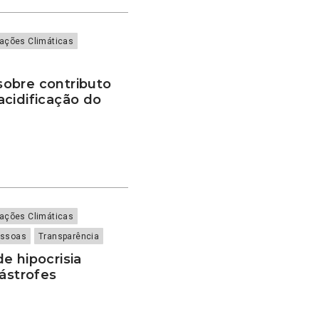
rações Climáticas
obre contributo
cidificação do
rações Climáticas
essoas
Transparência
e hipocrisia
tástrofes