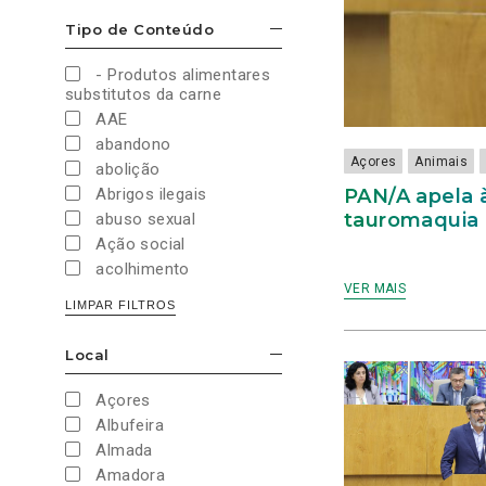
Cultura e Desporto
Tipo de Conteúdo
ESCONDER/MOSTRAR OPÇÕES
Direitos Sociais e
Humanos
- Produtos alimentares
Economia e Finanças
substitutos da carne
Educação
AAE
Eleições
abandono
European Green Party
Açores
Animais
abolição
Europeias
PAN/A apela 
Abrigos ilegais
Europeias 2019
tauromaquia
abuso sexual
Europeias 2024
Ação social
Impostos
acolhimento
Imprensa
VER MAIS
Administração Interna
LIMPAR FILTROS
Justiça
Administração Pública
Juventude PAN
aeroporto
Local
Legislativas
ESCONDER/MOSTRAR OPÇÕES
aeroportos
Legislativas 2019
Agenda 2030
Açores
Legislativas 2022
Agricultura
Albufeira
Legislativas 2024
Agricultura biológica
Almada
Legislativas 2025
água
Amadora