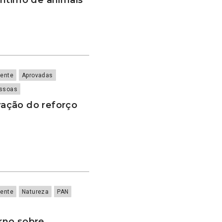
ente
Aprovadas
ssoas
ação do reforço
ente
Natureza
PAN
rno sobre