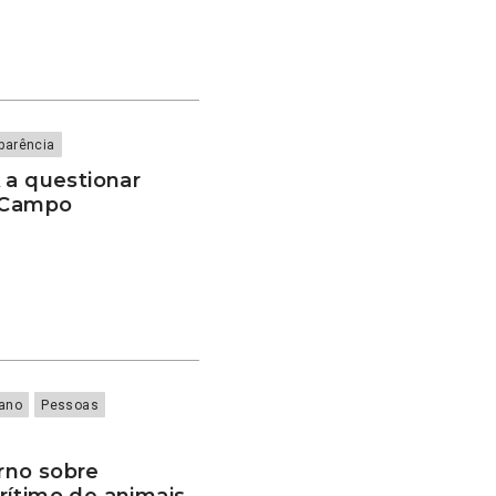
parência
 a questionar
o Campo
iano
Pessoas
rno sobre
rítimo de animais