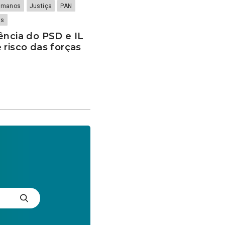
Humanos
Justiça
PAN
as
ência do PSD e IL
 risco das forças