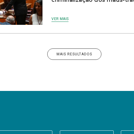
VER MAIS
MAIS RESULTADOS
er a(s) newsletter(s).