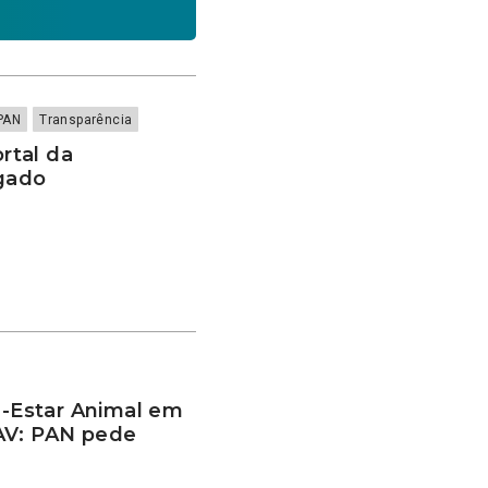
PAN
Transparência
rtal da
rgado
-Estar Animal em
AV: PAN pede