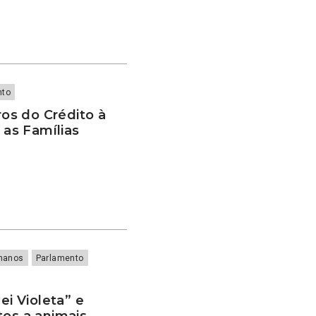
nto
os do Crédito à
 as Famílias
umanos
Parlamento
ei Violeta” e
tos a animais