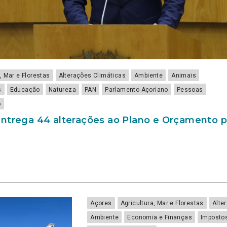
, Mar e Florestas
Alterações Climáticas
Ambiente
Animais
s
Educação
Natureza
PAN
Parlamento Açoriano
Pessoas
o
ntrega 44 alterações ao Plano e Orçamento p
Açores
Agricultura, Mar e Florestas
Alte
Ambiente
Economia e Finanças
Imposto