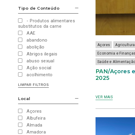
Cultura e Desporto
Tipo de Conteúdo
ESCONDER/MOSTRAR OPÇÕES
Direitos Sociais e
Humanos
- Produtos alimentares
Economia e Finanças
substitutos da carne
Educação
AAE
Eleições
abandono
European Green Party
Açores
Agricultura
abolição
Europeias
Economia e Finança
Abrigos ilegais
Europeias 2019
abuso sexual
Saúde e Alimentaçã
Europeias 2024
Ação social
PAN/Açores e
Impostos
acolhimento
2025
Imprensa
Administração Interna
LIMPAR FILTROS
Justiça
Administração Pública
Juventude PAN
aeroporto
VER MAIS
Local
Legislativas
ESCONDER/MOSTRAR OPÇÕES
aeroportos
Legislativas 2019
Agenda 2030
Açores
Legislativas 2022
Agricultura
Albufeira
Legislativas 2024
Agricultura biológica
Almada
Legislativas 2025
água
Amadora