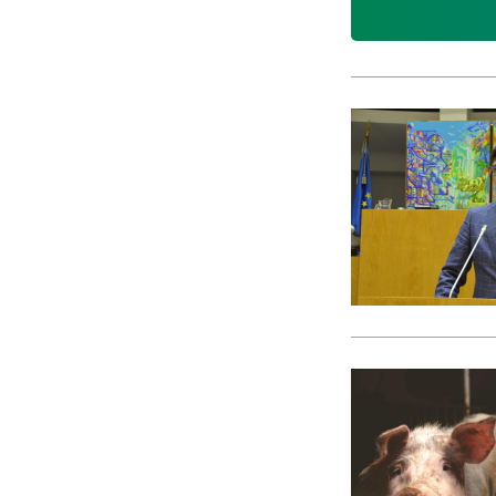
CACI
cães
Calamidade
Campanha
Campanhas
Campo Pequeno
Candidatura
Caniço
captura acidental
Carcavelos
carga turística
Cargos Políticos
carreira
carreiras contributivas
carros elétricos
cartazes
Casa Pia
casas abrigo
Cascais
Causa Animal